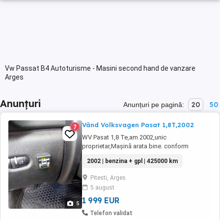
Vw Passat B4 Autoturisme - Masini second hand de vanzare
Arges
Anunțuri
20
50
Anunțuri pe pagină:
Vând Volksvagen Pasat 1,8T,2002
7
WV Pasat 1,8 Te,am 2002,unic
proprietar,Mașină arata bine. conform
foto,întreținută,revizii la zi,acte valabile,ITP
2002 | benzina + gpl | 425000 km
valabil,dotare cu gaz și benzina,consum gaz
7 100,an 2002
Pitesti, Arges
5 august
1 999 EUR
5
Telefon validat