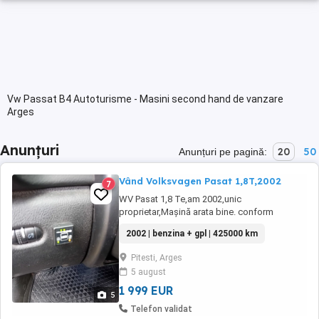
Vw Passat B4 Autoturisme - Masini second hand de vanzare
Arges
Anunțuri
20
50
Anunțuri pe pagină:
Vând Volksvagen Pasat 1,8T,2002
7
WV Pasat 1,8 Te,am 2002,unic
proprietar,Mașină arata bine. conform
foto,întreținută,revizii la zi,acte valabile,ITP
2002 | benzina + gpl | 425000 km
valabil,dotare cu gaz și benzina,consum gaz
7 100,an 2002
Pitesti, Arges
5 august
1 999 EUR
5
Telefon validat