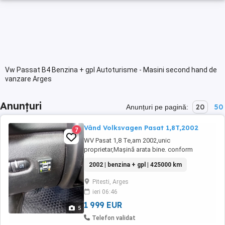
Vw Passat B4 Benzina + gpl Autoturisme - Masini second hand de
vanzare Arges
Anunțuri
20
50
Anunțuri pe pagină:
Vând Volksvagen Pasat 1,8T,2002
7
WV Pasat 1,8 Te,am 2002,unic
proprietar,Mașină arata bine. conform
foto,întreținută,revizii la zi,acte valabile,ITP
2002 | benzina + gpl | 425000 km
valabil,dotare cu gaz și benzina,consum gaz
7 100,an 2002
Pitesti, Arges
ieri 06:46
1 999 EUR
5
Telefon validat