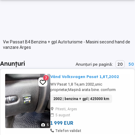
Vw Passat B4 Benzina + gpl Autoturisme - Masini second hand de
vanzare Arges
Anunțuri
20
50
Anunțuri pe pagină:
Vând Volksvagen Pasat 1,8T,2002
7
WV Pasat 1,8 Te,am 2002,unic
proprietar,Mașină arata bine. conform
foto,întreținută,revizii la zi,acte valabile,ITP
2002 | benzina + gpl | 425000 km
valabil,dotare cu gaz și benzina,consum gaz
7 100,an 2002
Pitesti, Arges
5 august
1 999 EUR
5
Telefon validat