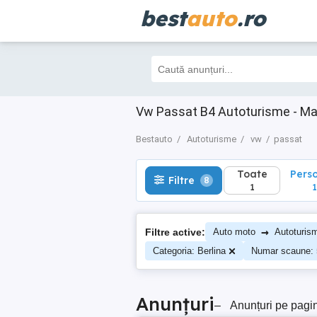
best
auto
.ro
Toate
Perso
Filtre
8
1
1
Vw Passat B4 Autoturisme - Ma
Bestauto
Autoturisme
vw
passat
Toate
Pers
Filtre
8
1
1
→
Filtre active:
Auto moto
Autoturis
Categoria: Berlina
Numar scaune: 
Anunțuri
–
Anunțuri pe pagi