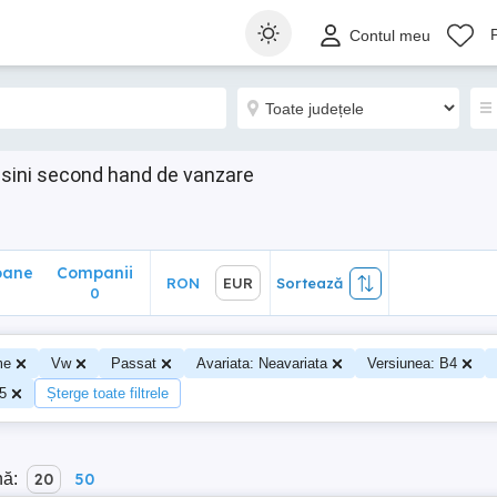
ane
Companii
RON
EUR
Sortează
Contul meu
0
sini second hand de vanzare
oane
Companii
RON
EUR
Sortează
0
me
Vw
Passat
Avariata: Neavariata
Versiunea: B4
5
Șterge toate filtrele
nă:
20
50