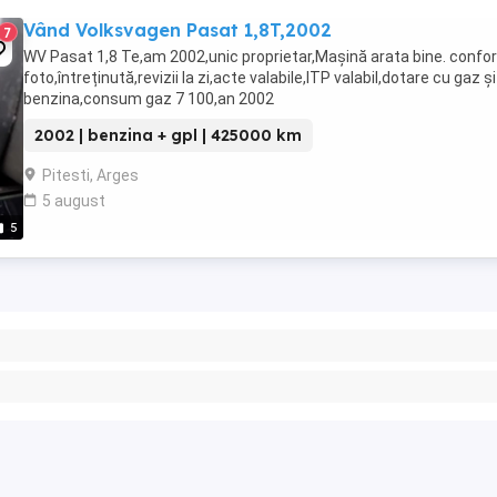
Vând Volksvagen Pasat 1,8T,2002
7
WV Pasat 1,8 Te,am 2002,unic proprietar,Mașină arata bine. confo
foto,întreținută,revizii la zi,acte valabile,ITP valabil,dotare cu gaz și
benzina,consum gaz 7 100,an 2002
2002 | benzina + gpl | 425000 km
Pitesti, Arges
5 august
5