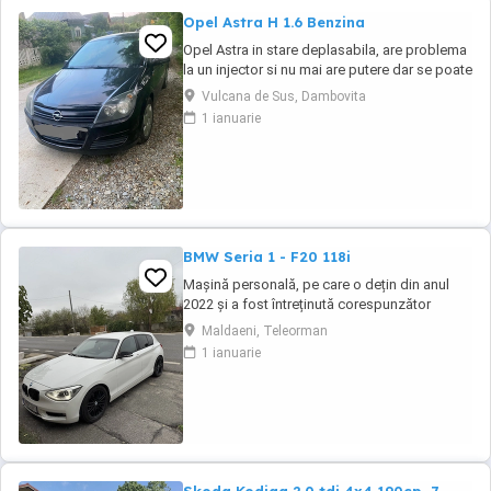
Opel Astra H 1.6 Benzina
Opel Astra in stare deplasabila, are problema
la un injector si nu mai are putere dar se poate
deplasa, pretul este negociabil la fata locului,
Vulcana de Sus, Dambovita
masina are si instalație Gpl omologată.
1 ianuarie
BMW Seria 1 - F20 118i
Mașină personală, pe care o dețin din anul
2022 și a fost întreținută corespunzător
(revizia la 8000-9000 km). Distribuție, ambreiaj
Maldaeni, Teleorman
și suspensie (telescoape, brațe+bucși)- au
1 ianuarie
fost înlocuite cu un an în urmă. Două seturi de
jante din aliaj (ambele de culoare neagră).