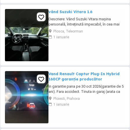
vând Suzuki Vitara 1.6
Descriere: Vând Suzuki Vitara mașina
personală, întreținută impecabil, în cea mai
căutată configurație pentru fiabilitate: motorul
Plosca, Teleorman
1.6 benzină aspirat (distribuție lanț) și
1 ianuarie
tracțiune integrală AllGrip Date tehnice &
istoric : Rulaj:330140( reali verificabili)
Proprietar: al doilea proprietar Motorizare ...
Vand Renault Captur Plug-In Hybrid
160CP garanție producător
In garantie pana pe 30 oct 2026(garantie de 5
ani). Fara accidect. Tinuta in garaj (arata ca
noua, nu are zgarieturi). Folosita doar la
Ploiesti, Prahova
naveta(30km zilnic). Nu are urme de uzura,
1 ianuarie
placutele si discurile nu sunt deloc uzate
datarita sistemului de franare regenerativa.
Masina are foarte multe dotari suplimentare ...