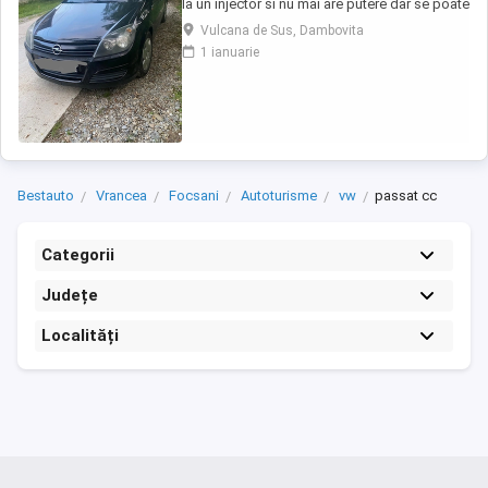
la un injector si nu mai are putere dar se poate
deplasa, pretul este negociabil la fata locului,
Vulcana de Sus, Dambovita
masina are si instalație Gpl omologată.
1 ianuarie
Bestauto
Vrancea
Focsani
Autoturisme
vw
passat cc
Categorii
Județe
Localități