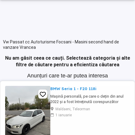
Vw Passat cc Autoturisme Focsani - Masini second hand de
vanzare Vrancea
Nu am găsit ceea ce cauți.
Selectează categoria și alte
filtre de căutare pentru a eficientiza căutarea
Anunțuri care te-ar putea interesa
BMW Seria 1 - F20 118i
Mașină personală, pe care o dețin din anul
2022 și a fost întreținută corespunzător
(revizia la 8000-9000 km). Distribuție, ambreiaj
Maldaeni, Teleorman
și suspensie (telescoape, brațe+bucși)- au
1 ianuarie
fost înlocuite cu un an în urmă. Două seturi de
jante din aliaj (ambele de culoare neagră).