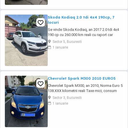
Skoda Kodiaq 2.0 tdi 4x4 190cp, 7
locuri
Se vinde Skoda Kodiaq, an 2017 2.0 tdi 4x4
190 cp cu 260.000 km reali cu raport car
vertical. La 253.000 km s-a efectuat revizie cu
Sector 5, Bucuresti
facturi la: ulei+filtre, plăcute frână, rulment
1 ianuarie
spate, schimbat ulei dsg , cutie transfer, grup
Haldex, schimbat flanșă grup. Dotări: Faruri
full led, scaune fata încălzite ...
Chevrolet Spark M300 2010 EURO5
Chevrolet Spark M300, an 2010, Norma Euro 5
138.XXX kilometrii reali Taxe mici, consum
mic 5-6% in oras, costuri mici de intretinere
Sector 3, Bucuresti
Dotari: -Motor 1.0 16v 68cp, Euro 5, Distributie
1 ianuarie
Lant -AC manual functional -ABS -Proiectoare
ceata -Computer de bord, temperatura
exterioare -CD, USB, comenzi pe volan -
Oglinzi ...