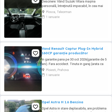
Descriere: Vând Suzuki Vitara mașina
personală, întreținută impecabil, în cea mai
căutată configurație pentru fiabilitate: motorul
Plosca, Teleorman
1.6 benzină aspirat (distribuție lanț) și
1 ianuarie
tracțiune integrală AllGrip Date tehnice &
istoric : Rulaj:330140( reali verificabili)
Proprietar: al doilea proprietar Motorizare ...
Vand Renault Captur Plug-In Hybrid
160CP garanție producător
In garantie pana pe 30 oct 2026(garantie de 5
ani). Fara accidect. Tinuta in garaj (arata ca
noua, nu are zgarieturi). Folosita doar la
Ploiesti, Prahova
naveta(30km zilnic). Nu are urme de uzura,
1 ianuarie
placutele si discurile nu sunt deloc uzate
datarita sistemului de franare regenerativa.
Masina are foarte multe dotari suplimentare ...
Opel Astra H 1.6 Benzina
Opel Astra in stare deplasabila, are problema