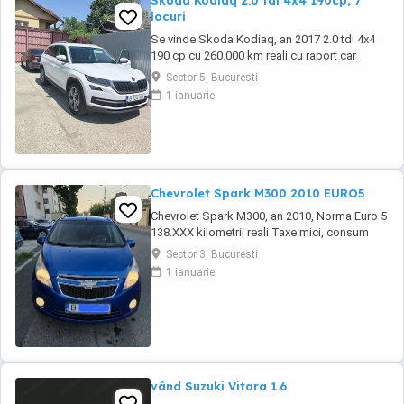
Skoda Kodiaq 2.0 tdi 4x4 190cp, 7
locuri
Se vinde Skoda Kodiaq, an 2017 2.0 tdi 4x4
190 cp cu 260.000 km reali cu raport car
vertical. La 253.000 km s-a efectuat revizie cu
Sector 5, Bucuresti
facturi la: ulei+filtre, plăcute frână, rulment
1 ianuarie
spate, schimbat ulei dsg , cutie transfer, grup
Haldex, schimbat flanșă grup. Dotări: Faruri
full led, scaune fata încălzite ...
Chevrolet Spark M300 2010 EURO5
Chevrolet Spark M300, an 2010, Norma Euro 5
138.XXX kilometrii reali Taxe mici, consum
mic 5-6% in oras, costuri mici de intretinere
Sector 3, Bucuresti
Dotari: -Motor 1.0 16v 68cp, Euro 5, Distributie
1 ianuarie
Lant -AC manual functional -ABS -Proiectoare
ceata -Computer de bord, temperatura
exterioare -CD, USB, comenzi pe volan -
Oglinzi ...
vând Suzuki Vitara 1.6