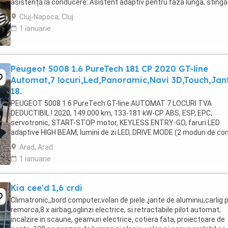
asistență la conducere: Asistent adaptiv pentru faza lungă, stingă
covorașe din velur, rezervor de combustibil: ...
Cluj-Napoca, Cluj
1 ianuarie
Peugeot 5008 1.6 PureTech 181 CP 2020 GT-line
Automat,7 locuri,Led,Panoramic,Navi 3D,Touch,Jan
18.
PEUGEOT 5008 1.6 PureTech GT-line AUTOMAT 7 LOCURI TVA
DEDUCTIBIL ! 2020, 149.000 km, 133-181 kW-CP ABS, ESP, EPC,
servotronic, START-STOP motor, KEYLESS ENTRY-GO, faruri LED
adaptive HIGH BEAM, lumini de zi LED, DRIVE MODE (2 moduri de co
sport-normal), LANE ASSIST, camera frontala, asistenta ...
Arad, Arad
1 ianuarie
Kia cee'd 1,6 crdi
Climatronic,,bord computer,volan de piele ,jante de aluminiu,carlig 
remorca,8 x airbag,oglinzi electrice, si retractabile pilot automat,
incalzire in scaune, geamuri electrice, cotiera fata, proiectoare de