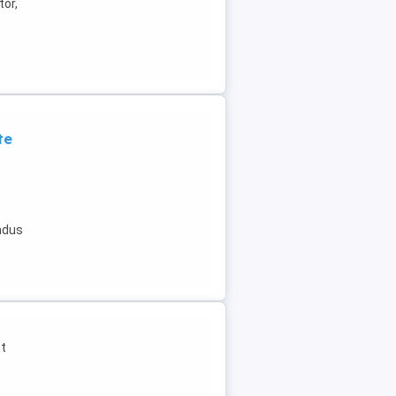
tor,
te
ndus
pt