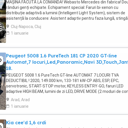
MAȘINA FĂCUTĂ LA COMANDA! Webasto Mercedes din fabrica! Do
rânduri genți echipate. Echipament special: Faruri bi-xenon cu
distribuție adaptivă a luminii (Intelligent Light System), sistem de
asistență la conducere: Asistent adaptiv pentru faza lungă, stingă
covorașe din velur, rezervor de combustibil: ...
Cluj-Napoca, Cluj
1 ianuarie
Peugeot 5008 1.6 PureTech 181 CP 2020 GT-line
Automat,7 locuri,Led,Panoramic,Navi 3D,Touch,Jan
18.
PEUGEOT 5008 1.6 PureTech GT-line AUTOMAT 7 LOCURI TVA
DEDUCTIBIL ! 2020, 149.000 km, 133-181 kW-CP ABS, ESP, EPC,
servotronic, START-STOP motor, KEYLESS ENTRY-GO, faruri LED
adaptive HIGH BEAM, lumini de zi LED, DRIVE MODE (2 moduri de co
sport-normal), LANE ASSIST, camera frontala, asistenta ...
Arad, Arad
1 ianuarie
Kia cee'd 1,6 crdi