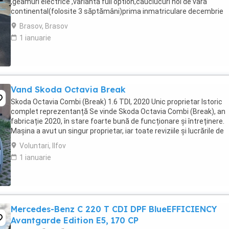
,geamuri electrice ,varianta full option,cauciucuri noi de vara
continental(folosite 3 săptămâni)prima inmatriculare decembrie
2021,Gsi,computer de bord,aer conditionat,inchidere ...
Brasov, Brasov
1 ianuarie
Vand Skoda Octavia Break
Skoda Octavia Combi (Break) 1.6 TDI, 2020 Unic proprietar Istoric
complet reprezentanță Se vinde Skoda Octavia Combi (Break), an
fabricație 2020, în stare foarte bună de funcționare și întreținere.
Mașina a avut un singur proprietar, iar toate reviziile și lucrările de
întreținere au fost efectuate ...
Voluntari, Ilfov
1 ianuarie
Mercedes-Benz C 220 T CDI DPF BlueEFFICIENCY
Avantgarde Edition E5, 170 CP