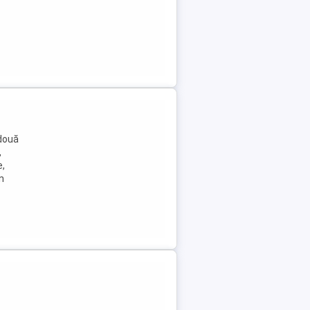
 două
,
e,
n