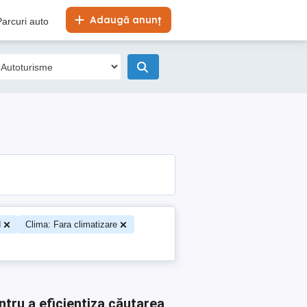
Adaugă anunț
Parcuri auto
d
Clima: Fara climatizare
ntru a eficientiza căutarea