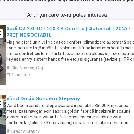
Anunțuri care te-ar putea interesa
Audi Q3 2.0 TDI 140 CP Quattro | Automat | 2013 -
PREȚ NEGOCIABIL
Mașina oferă un nivel ridicat de confort (climatizare automată pe
zone, scaune față încălzite, volan multifuncțional îmbrăcat în piele
cruise control, sistem start stop, senzori de ploaie, oglinzi electric
keyless entry, sistem hands free etc.) și siguranță (revizie și ITP di
iunie 2026, plăcuțe ...
Cluj-Napoca, Cluj
1 ianuarie
Vând Dacia Sandero Stepway
Vând Dacia sandero stepway,stare inpecabila,35000 km,vopsea
metalizata,navigatiedin fabrica,gpl din fabrică incalzire in scaune
,geamuri electrice ,varianta full option,cauciucuri noi de vara
continental(folosite 3 săptămâni)prima inmatriculare decembrie
2021,Gsi,computer de bord,aer conditionat,inchidere ...
Brasov, Brasov