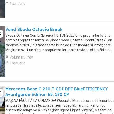
1 ianuarie
Vand Skoda Octavia Break
Skoda Octavia Combi (Break) 1.6 TDI, 2020 Unic proprietar Istoric
complet reprezentanță Se vinde Skoda Octavia Combi (Break), an
fabricație 2020, în stare foarte bună de funcționare și întreținere.
Mașina a avut un singur proprietar, iar toate reviziile și lucrările de
întreținere au fost efectuate ...
Voluntari, Ilfov
1 ianuarie
Mercedes-Benz C 220 T CDI DPF BlueEFFICIENCY
Avantgarde Edition E5, 170 CP
MAȘINA FĂCUTĂ LA COMANDA! Webasto Mercedes din fabrica! Do
rânduri genți echipate. Echipament special: Faruri bi-xenon cu
distribuție adaptivă a luminii (Intelligent Light System), sistem de