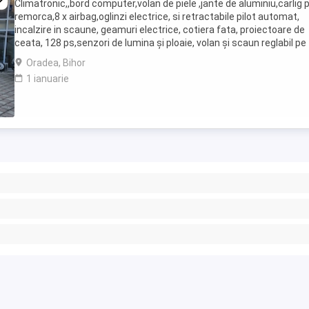
Climatronic,,bord computer,volan de piele ,jante de aluminiu,carlig 
remorca,8 x airbag,oglinzi electrice, si retractabile pilot automat,
incalzire in scaune, geamuri electrice, cotiera fata, proiectoare de
ceata, 128 ps,senzori de lumina și ploaie, volan și scaun reglabil pe
înălțime, închidere centralizata, ...
Oradea, Bihor
1 ianuarie