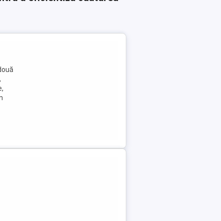
 două
,
e,
n