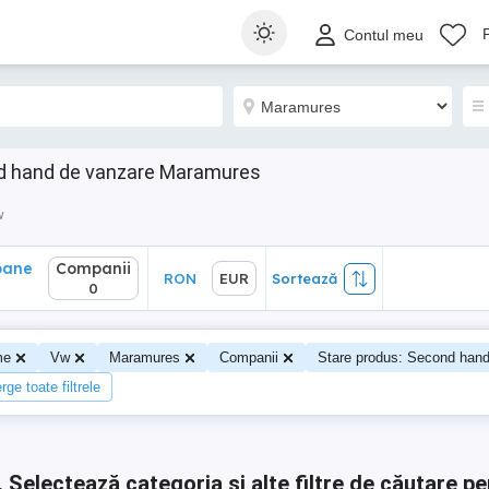
ane
Companii
RON
EUR
Sortează
Contul meu
0
nd hand de vanzare Maramures
w
oane
Companii
RON
EUR
Sortează
0
me
Vw
Maramures
Companii
Stare produs: Second han
rge toate filtrele
.
Selectează categoria și alte filtre de căutare pe