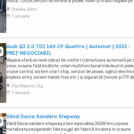
ceata, 128 ps,senzori de lumina și ploaie, volan și scaun reglabil pe
înălțime, închidere centralizata, ...
Oradea, Bihor
1 ianuarie
Audi Q3 2.0 TDI 140 CP Quattro | Automat | 2013 -
PREȚ NEGOCIABIL
Mașina oferă un nivel ridicat de confort (climatizare automată pe
zone, scaune față încălzite, volan multifuncțional îmbrăcat în piele
cruise control, sistem start stop, senzori de ploaie, oglinzi electric
keyless entry, sistem hands free etc.) și siguranță (revizie și ITP di
iunie 2026, plăcuțe ...
Cluj-Napoca, Cluj
1 ianuarie
Vând Dacia Sandero Stepway
Vând Dacia sandero stepway,stare inpecabila,35000 km,vopsea
metalizata,navigatiedin fabrica,gpl din fabrică incalzire in scaune