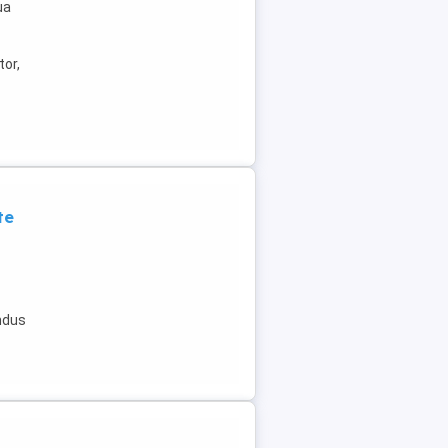
ua
tor,
te
ndus