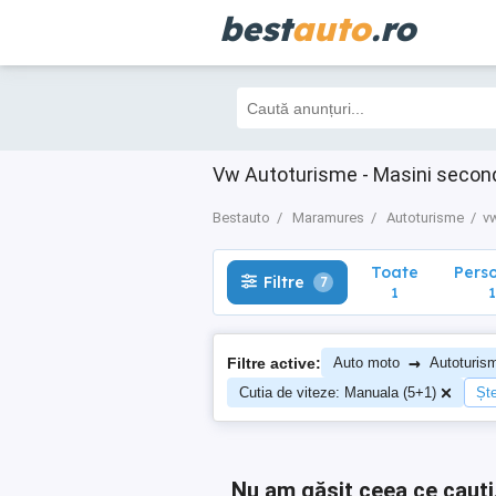
best
auto
.ro
Toate
Perso
Filtre
7
1
1
Vw Autoturisme - Masini seco
Bestauto
Maramures
Autoturisme
v
Toate
Pers
Filtre
7
1
1
→
Filtre active:
Auto moto
Autoturis
Cutia de viteze: Manuala (5+1)
Ște
Nu am găsit ceea ce cauți