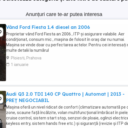
Anunțuri care te-ar putea interesa
Vând Ford Fiesta 1.4 diesel an 2006
Proprietar vând Ford Fiesta an 2006 , ITP și asigurare valabile. Aer
condiționat, consum mic , mașina de folosit în oraș dar nu numai.
Mașina se vinde doar cu perfectarea actelor. Pentru cei interesați
multe detalii la numărul
Ploiesti, Prahova
1 ianuarie
Audi Q3 2.0 TDI 140 CP Quattro | Automat | 2013 -
PREȚ NEGOCIABIL
Mașina oferă un nivel ridicat de confort (climatizare automată pe
zone, scaune față încălzite, volan multifuncțional îmbrăcat în piele
cruise control, sistem start stop, senzori de ploaie, oglinzi electric
keyless entry, sistem hands free etc.) și siguranță (revizie și ITP di