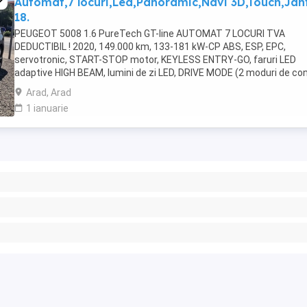
Automat,7 locuri,Led,Panoramic,Navi 3D,Touch,Jan
18.
PEUGEOT 5008 1.6 PureTech GT-line AUTOMAT 7 LOCURI TVA
DEDUCTIBIL ! 2020, 149.000 km, 133-181 kW-CP ABS, ESP, EPC,
servotronic, START-STOP motor, KEYLESS ENTRY-GO, faruri LED
adaptive HIGH BEAM, lumini de zi LED, DRIVE MODE (2 moduri de co
sport-normal), LANE ASSIST, camera frontala, asistenta ...
Arad, Arad
1 ianuarie