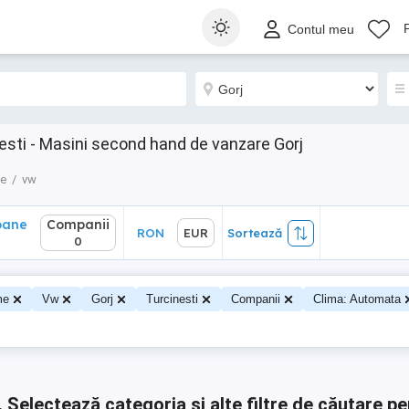
ane
Companii
RON
EUR
Sortează
Contul meu
0
sti - Masini second hand de vanzare Gorj
me
vw
oane
Companii
RON
EUR
Sortează
0
0
me
Vw
Gorj
Turcinesti
Companii
Clima: Automata
.
Selectează categoria și alte filtre de căutare pe