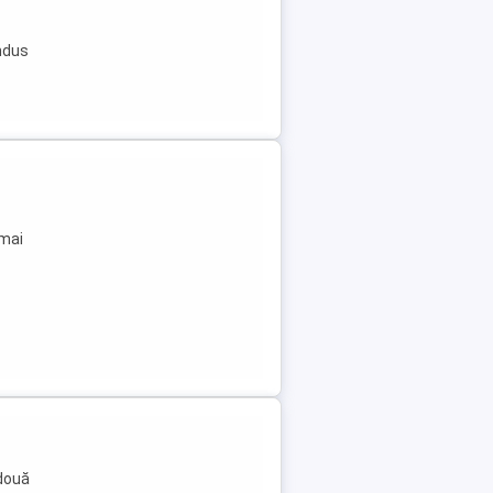
ndus
 mai
 două