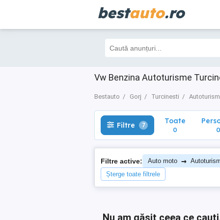
best
auto
.ro
Toate
Perso
Filtre
7
0
0
Vw Benzina Autoturisme Turcine
Bestauto
Gorj
Turcinesti
Autoturis
Toate
Pers
Filtre
7
0
→
Filtre active:
Auto moto
Autoturis
Șterge toate filtrele
Nu am găsit ceea ce cauți