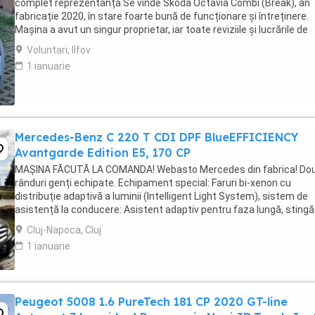
complet reprezentanță Se vinde Skoda Octavia Combi (Break), an
fabricație 2020, în stare foarte bună de funcționare și întreținere.
Mașina a avut un singur proprietar, iar toate reviziile și lucrările de
întreținere au fost efectuate ...
Voluntari, Ilfov
1 ianuarie
Mercedes-Benz C 220 T CDI DPF BlueEFFICIENCY
Avantgarde Edition E5, 170 CP
MAȘINA FĂCUTĂ LA COMANDA! Webasto Mercedes din fabrica! Do
rânduri genți echipate. Echipament special: Faruri bi-xenon cu
distribuție adaptivă a luminii (Intelligent Light System), sistem de
asistență la conducere: Asistent adaptiv pentru faza lungă, stingă
covorașe din velur, rezervor de combustibil: ...
Cluj-Napoca, Cluj
1 ianuarie
Peugeot 5008 1.6 PureTech 181 CP 2020 GT-line