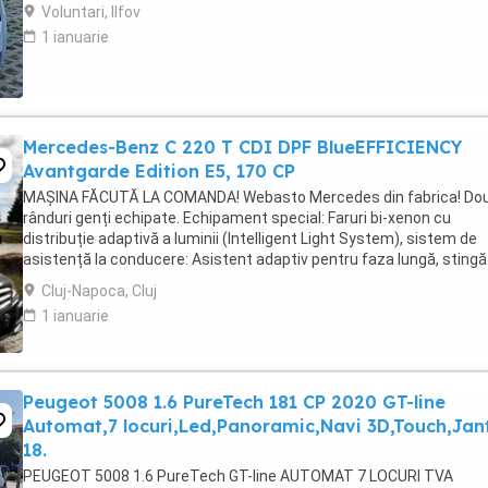
întreținere au fost efectuate ...
Voluntari, Ilfov
1 ianuarie
Mercedes-Benz C 220 T CDI DPF BlueEFFICIENCY
Avantgarde Edition E5, 170 CP
MAȘINA FĂCUTĂ LA COMANDA! Webasto Mercedes din fabrica! Do
rânduri genți echipate. Echipament special: Faruri bi-xenon cu
distribuție adaptivă a luminii (Intelligent Light System), sistem de
asistență la conducere: Asistent adaptiv pentru faza lungă, stingă
covorașe din velur, rezervor de combustibil: ...
Cluj-Napoca, Cluj
1 ianuarie
Peugeot 5008 1.6 PureTech 181 CP 2020 GT-line
Automat,7 locuri,Led,Panoramic,Navi 3D,Touch,Jan
18.
PEUGEOT 5008 1.6 PureTech GT-line AUTOMAT 7 LOCURI TVA