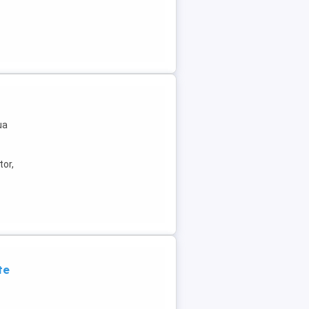
ua
tor,
te