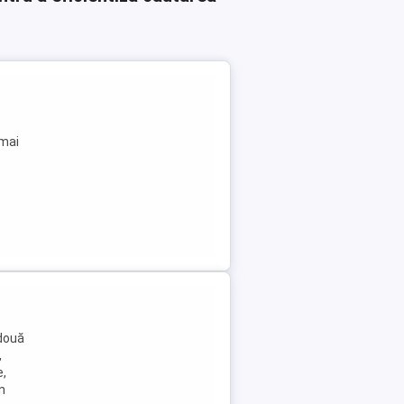
 mai
 două
,
e,
n