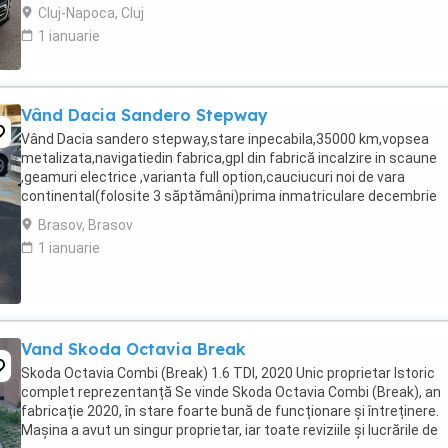
iunie 2026, plăcuțe ...
Cluj-Napoca, Cluj
1 ianuarie
Vând Dacia Sandero Stepway
Vând Dacia sandero stepway,stare inpecabila,35000 km,vopsea
metalizata,navigatiedin fabrica,gpl din fabrică incalzire in scaune
,geamuri electrice ,varianta full option,cauciucuri noi de vara
continental(folosite 3 săptămâni)prima inmatriculare decembrie
2021,Gsi,computer de bord,aer conditionat,inchidere ...
Brasov, Brasov
1 ianuarie
Vand Skoda Octavia Break
Skoda Octavia Combi (Break) 1.6 TDI, 2020 Unic proprietar Istoric
complet reprezentanță Se vinde Skoda Octavia Combi (Break), an
fabricație 2020, în stare foarte bună de funcționare și întreținere.
Mașina a avut un singur proprietar, iar toate reviziile și lucrările de