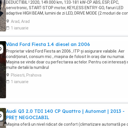
DEDUCTIBIL ! 2020, 149.000 km, 133-181 kW-CP ABS, ESP, EPC,
servotronic, START-STOP motor, KEYLESS ENTRY-GO, faruri LED
adaptive HIGH BEAM, lumini de zi LED, DRIVE MODE (2 moduri de co
sport-normal), LANE ASSIST, camera frontala, asistenta ...
Arad, Arad
1 ianuarie
Vând Ford Fiesta 1.4 diesel an 2006
Proprietar vând Ford Fiesta an 2006 , ITP și asigurare valabile. Aer
condiționat, consum mic , mașina de folosit în oraș dar nu numai.
Mașina se vinde doar cu perfectarea actelor. Pentru cei interesați
multe detalii la numărul
Ploiesti, Prahova
1 ianuarie
Audi Q3 2.0 TDI 140 CP Quattro | Automat | 2013 -
PREȚ NEGOCIABIL
Mașina oferă un nivel ridicat de confort (climatizare automată pe