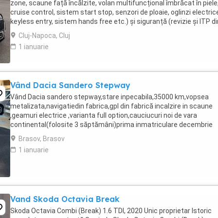
zone, scaune față încălzite, volan multifuncțional îmbrăcat în piele
cruise control, sistem start stop, senzori de ploaie, oglinzi electric
keyless entry, sistem hands free etc.) și siguranță (revizie și ITP di
iunie 2026, plăcuțe ...
Cluj-Napoca, Cluj
1 ianuarie
Vând Dacia Sandero Stepway
Vând Dacia sandero stepway,stare inpecabila,35000 km,vopsea
metalizata,navigatiedin fabrica,gpl din fabrică incalzire in scaune
,geamuri electrice ,varianta full option,cauciucuri noi de vara
continental(folosite 3 săptămâni)prima inmatriculare decembrie
2021,Gsi,computer de bord,aer conditionat,inchidere ...
Brasov, Brasov
1 ianuarie
Vand Skoda Octavia Break
Skoda Octavia Combi (Break) 1.6 TDI, 2020 Unic proprietar Istoric