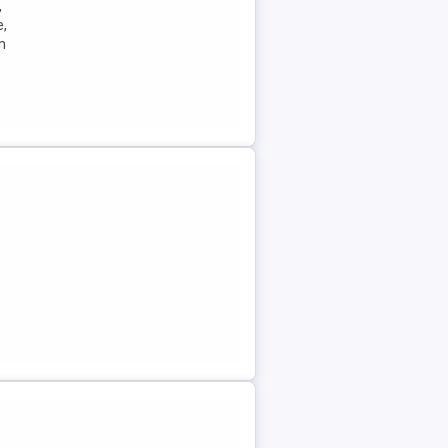
,
e,
n