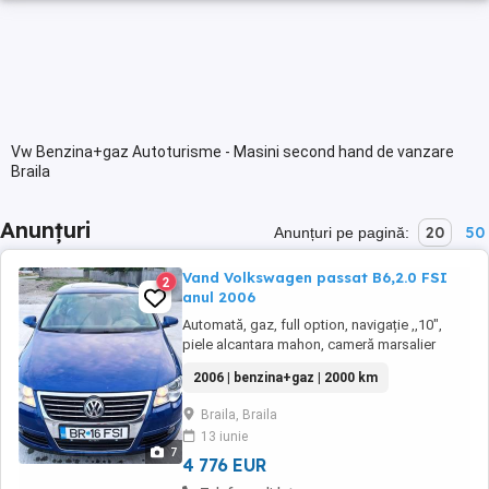
Vw Benzina+gaz Autoturisme - Masini second hand de vanzare
Braila
Anunțuri
20
50
Anunțuri pe pagină:
Vand Volkswagen passat B6,2.0 FSI
2
anul 2006
Automată, gaz, full option, navigație ,,10",
piele alcantara mahon, cameră marsalier
spate, disel, limuzina
2006 | benzina+gaz | 2000 km
Braila, Braila
13 iunie
7
4 776 EUR