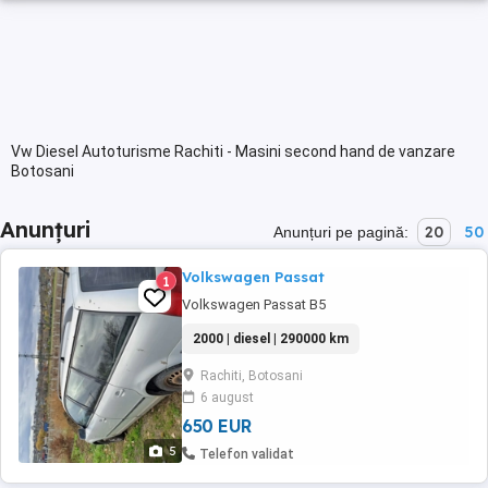
Vw Diesel Autoturisme Rachiti - Masini second hand de vanzare
Botosani
Anunțuri
20
50
Anunțuri pe pagină:
Volkswagen Passat
1
Volkswagen Passat B5
2000 | diesel | 290000 km
Rachiti, Botosani
6 august
650 EUR
5
Telefon validat