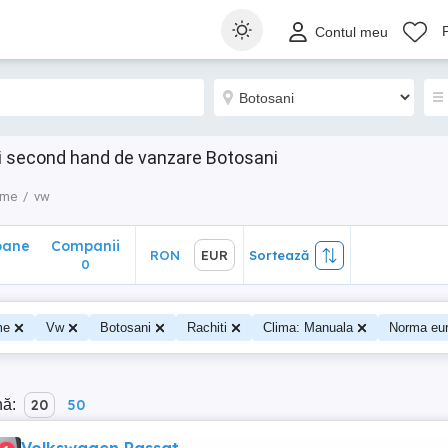
ane
Companii
RON
EUR
Sortează
Contul meu
0
i second hand de vanzare Botosani
sme
vw
oane
Companii
RON
EUR
Sortează
0
me
Vw
Botosani
Rachiti
Clima: Manuala
Norma eur
nă:
20
50