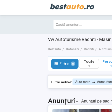
best
auto
.ro
Toate
Perso
Filtre
6
1
1
Vw Autoturisme Rachiti - Masin
Bestauto
Botosani
Rachiti
Autoturi
Toate
Pers
Filtre
6
1
1
→
Filtre active:
Auto moto
Autoturis
Anunțuri
–
Anunțuri pe pagi