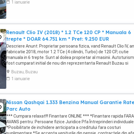
1 ianuarie
Renault Clio IV (2018) * 1.2 TCe 120 CP * Manuala 6
trepte * DOAR 64.751 km * Pret: 9.250 EUR
Descriere Anunt: Proprietar persoana fizica, vand Renault Clio IV, a
fabricatie 2018, motor 1.2 TCe (4 cilindri, Turbo) de 120 CP, cutie
manuala in 6 trepte. Sunt al doilea proprietar al masinii. Autoturism
fost cumparat initial de nou din reprezentanta Renault Buzau si
dispune de istoric complet ...
Buzau, Buzau
1 ianuarie
Nissan Qashqai 1.333 Benzina Manual Garantie Rat
Parc Auto
*** Cumpara relaxat!!! Finantare ONLINE *** *Finantare rapida FARA
AVANS pentru: Persoane fizice Juridice Pfa Întreprinderi individuale
*Posibilitate de inchidere anticipata a creditului fara costuri
suplimentare.*Se accepta veniturile din pensie, contractele din af