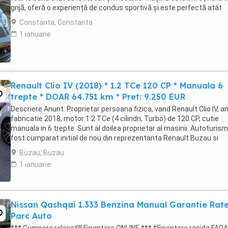
grijă, oferă o experiență de condus sportivă și este perfectă atât
pentru oraș, cât și pentru ...
Constanta, Constanta
1 ianuarie
Renault Clio IV (2018) * 1.2 TCe 120 CP * Manuala 6
trepte * DOAR 64.751 km * Pret: 9.250 EUR
Descriere Anunt: Proprietar persoana fizica, vand Renault Clio IV, a
fabricatie 2018, motor 1.2 TCe (4 cilindri, Turbo) de 120 CP, cutie
manuala in 6 trepte. Sunt al doilea proprietar al masinii. Autoturism
fost cumparat initial de nou din reprezentanta Renault Buzau si
dispune de istoric complet ...
Buzau, Buzau
1 ianuarie
Nissan Qashqai 1.333 Benzina Manual Garantie Rat
Parc Auto