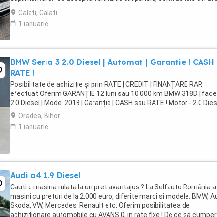
tarii.*Credit doar ...
Galati, Galati
1 ianuarie
BMW Seria 3 2.0 Diesel | Automat | Garantie ! CASH
RATE !
Posibilitate de achiziție și prin RATE | CREDIT | FINANȚARE RAR
efectuat Oferim GARANȚIE 12 luni sau 10.000 km BMW 318D | faceli
2.0 Diesel | Model 2018 | Garanție | CASH sau RATE ! Motor - 2.0 Diesel 
Oradea, Bihor
1 ianuarie
Audi a4 1.9 Diesel
Cauti o masina rulata la un pret avantajos ? La Selfauto România 
masini cu preturi de la 2.000 euro, diferite marci si modele: BMW, Au
Skoda, VW, Mercedes, Renault etc. Oferim posibilitatea de
achizitionare automobile cu AVANS 0, in rate fixe ! De ce sa cumper