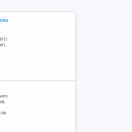
 sau
ft |
| ...
avem
di,
i de