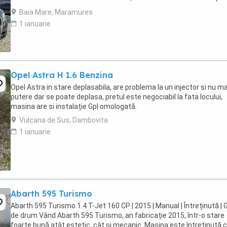
la noi ? Sistem avantajos ...
Baia Mare, Maramures
1 ianuarie
Opel Astra H 1.6 Benzina
Opel Astra in stare deplasabila, are problema la un injector si nu ma
putere dar se poate deplasa, pretul este negociabil la fata locului,
masina are si instalație Gpl omologată.
Vulcana de Sus, Dambovita
1 ianuarie
Abarth 595 Turismo
Abarth 595 Turismo 1.4 T-Jet 160 CP | 2015 | Manual | Întreținută | 
de drum Vând Abarth 595 Turismo, an fabricație 2015, într-o stare
foarte bună atât estetic, cât și mecanic. Mașina este întreținută 