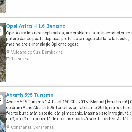
Opel Astra H 1.6 Benzina
Opel Astra in stare deplasabila, are problema la un injector si nu ma
putere dar se poate deplasa, pretul este negociabil la fata locului,
masina are si instalație Gpl omologată.
Vulcana de Sus, Dambovita
1 ianuarie
Abarth 595 Turismo
Abarth 595 Turismo 1.4 T-Jet 160 CP | 2015 | Manual | Întreținută | 
de drum Vând Abarth 595 Turismo, an fabricație 2015, într-o stare
foarte bună atât estetic, cât și mecanic. Mașina este întreținută 
grijă, oferă o experiență de condus sportivă și este perfectă atât
pentru oraș, cât și pentru ...
Constanta, Constanta