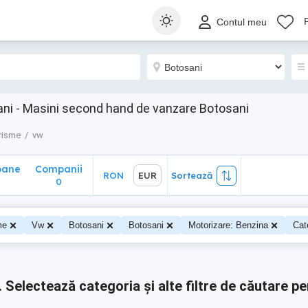
ane
Companii
RON
EUR
Sortează
Contul meu
0
ni - Masini second hand de vanzare Botosani
risme
vw
oane
Companii
RON
EUR
Sortează
0
0
me
Vw
Botosani
Botosani
Motorizare: Benzina
Cat
.
Selectează categoria și alte filtre de căutare pe