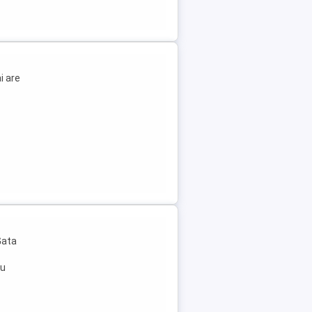
i are
Gata
cu