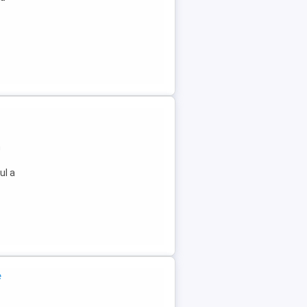
n
ul a
e