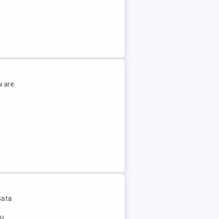
i are
Gata
cu