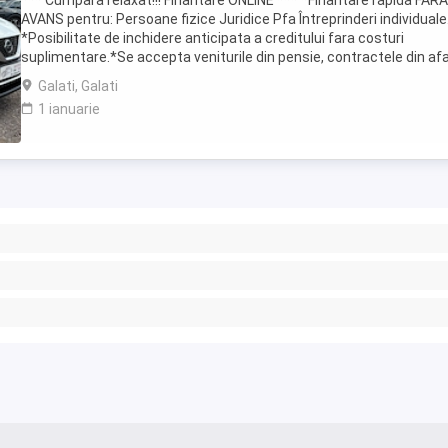
*** Cumpara relaxat!!! Finantare ONLINE *** *Finantare rapida FARA
AVANS pentru: Persoane fizice Juridice Pfa Întreprinderi individuale
*Posibilitate de inchidere anticipata a creditului fara costuri
suplimentare.*Se accepta veniturile din pensie, contractele din af
tarii.*Credit doar ...
Galati, Galati
1 ianuarie