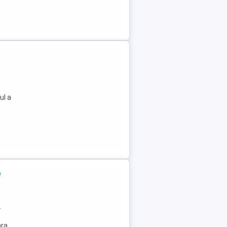
n
ul a
e
.
ara