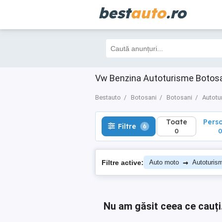
best
auto
.ro
Toate
Perso
Filtre
6
0
0
Vw Benzina Autoturisme Botosa
Bestauto
Botosani
Botosani
Autotu
Toate
Pers
Filtre
6
0
→
Filtre active:
Auto moto
Autoturis
Nu am găsit ceea ce cauți