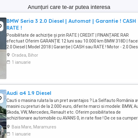
Anunțuri care te-ar putea interesa
BMW Seria 3 2.0 Diesel | Automat | Garantie ! CASH
RATE !
Posibilitate de achiziție și prin RATE | CREDIT | FINANȚARE RAR
efectuat Oferim GARANȚIE 12 luni sau 10.000 km BMW 318D | faceli
2.0 Diesel | Model 2018 | Garanție | CASH sau RATE ! Motor - 2.0 Diesel 
Oradea, Bihor
1 ianuarie
Audi a4 1.9 Diesel
Cauti o masina rulata la un pret avantajos ? La Selfauto România 
masini cu preturi de la 2.000 euro, diferite marci si modele: BMW, Au
Skoda, VW, Mercedes, Renault etc. Oferim posibilitatea de
achizitionare automobile cu AVANS 0, in rate fixe ! De ce sa cumper
la noi ? Sistem avantajos ...
Baia Mare, Maramures
1 ianuarie