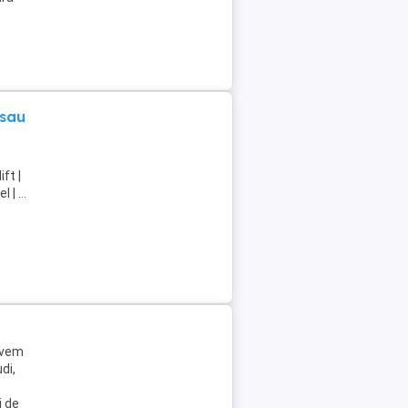
 sau
ft |
| ...
avem
di,
i de