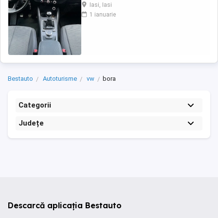
spate Zone climatice standard Navigatie
Iasi, Iasi
mare Roată de rezervă Tractiune fata Volan
1 ianuarie
din piele cu comenzi Atașare ISOFIX Scaun
pasager cu reglare pe înălțime Spătar
bancheta spate, pliabil Oglinda interioara ...
Bestauto
Autoturisme
vw
bora
Categorii
Județe
Descarcă aplicația Bestauto