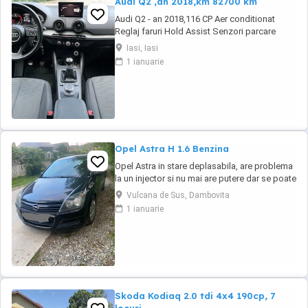
Audi Q2 ,an 2018,km 82700 km
Audi Q2 - an 2018,116 CP Aer conditionat
Reglaj faruri Hold Assist Senzori parcare
spate Zone climatice standard Navigatie
Iasi, Iasi
mare Roată de rezervă Tractiune fata Volan
1 ianuarie
din piele cu comenzi Atașare ISOFIX Scaun
pasager cu reglare pe înălțime Spătar
bancheta spate, pliabil Oglinda interioara ...
Opel Astra H 1.6 Benzina
Opel Astra in stare deplasabila, are problema
la un injector si nu mai are putere dar se poate
deplasa, pretul este negociabil la fata locului,
Vulcana de Sus, Dambovita
masina are si instalație Gpl omologată.
1 ianuarie
Skoda Kodiaq 2.0 tdi 4x4 190cp, 7