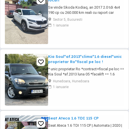
locuri
Se vinde Skoda Kodiaq, an 2017 2.0 tdi 4x4
190 cp cu 260.000 km reali cu raport car
vertical. La 253.000 km s-a efectuat revizie cu
Sector 5, Bucuresti
facturi la: ulei+filtre, plăcute frână, rulment
1 ianuarie
spate, schimbat ulei dsg , cutie transfer, grup
Haldex, schimbat flanșă grup. Dotări: Faruri
full led, scaune fata încălzite ...
Kia Soul*af.2013*clima*1.6 diesel*unic
proprietar Ro*fiscal pe loc !
* unic proprietar Ro *contract+fiscal pe loc ==
Kia Soul *af.2013 luna 05 *facelift == 1.6
diesel CRDI 16 valve *unic proprietar pe brif
Hunedoara, Hunedoara
== auto de nefumator *85 kw 116 cp *euro 5
1 ianuarie
== km:224.968 *cauciucuri noi de iarna ==
toate schimburile la zi ! == pilot automat
cruise control *senzori de parcare == ...
Seat Ateca 1.6 TDI 115 CP
Seat Ateca 1.6 TDI 115 CP | Automata | 2020 |