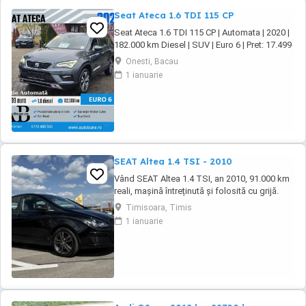
Seat Ateca 1.6 TDI 115 CP
Seat Ateca 1.6 TDI 115 CP | Automata | 2020 |
182.000 km Diesel | SUV | Euro 6 | Pret: 17.499
Dotari Premium Line: Dublu Climatronic +
Onesti, Bacau
incalzire scaune Navigatie mare + ceasuri
1 ianuarie
digitale Faruri LED + lumini zi LED Distronic
Plus + ParkAssist Moduri condus + senzori
parcare Tapiserie ...
SEAT Altea 1.4 TSI - 2010
Vând SEAT Altea 1.4 TSI, an 2010, 91.000 km
reali, mașină întreținută și folosită cu grijă.
Motor 1.4 TSI, confortabilă, spațioasă și
Timisoara, Timis
economică, ideală atât pentru oraș cât și
1 ianuarie
pentru drumuri lungi. Anvelope de vară Pirelli
2025 Set jante aliaj 16 + anvelope iarnă 2020
Acte la zi Interior îngrijit Funcționează ...