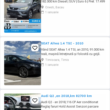
182.000 km Diesel | SUV | Euro 6 | Pret: 17.499
Dotari Premium Line: Dublu Climatronic +
Onesti, Bacau
incalzire scaune Navigatie mare + ceasuri
1 ianuarie
digitale Faruri LED + lumini zi LED Distronic
Plus + ParkAssist Moduri condus + senzori
parcare Tapiserie ...
SEAT Altea 1.4 TSI - 2010
Vând SEAT Altea 1.4 TSI, an 2010, 91.000 km
reali, mașină întreținută și folosită cu grijă.
Motor 1.4 TSI, confortabilă, spațioasă și
Timisoara, Timis
economică, ideală atât pentru oraș cât și
1 ianuarie
pentru drumuri lungi. Anvelope de vară Pirelli
2025 Set jante aliaj 16 + anvelope iarnă 2020
Acte la zi Interior îngrijit Funcționează ...
Audi Q2 ,an 2018,km 82700 km
Audi Q2 - an 2018,116 CP Aer conditionat
Reglaj faruri Hold Assist Senzori parcare