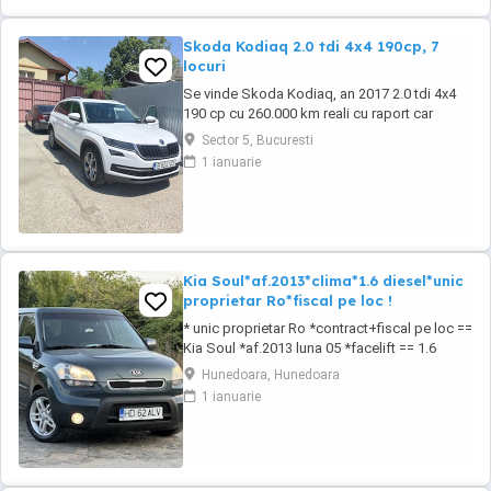
Skoda Kodiaq 2.0 tdi 4x4 190cp, 7
locuri
Se vinde Skoda Kodiaq, an 2017 2.0 tdi 4x4
190 cp cu 260.000 km reali cu raport car
vertical. La 253.000 km s-a efectuat revizie cu
Sector 5, Bucuresti
facturi la: ulei+filtre, plăcute frână, rulment
1 ianuarie
spate, schimbat ulei dsg , cutie transfer, grup
Haldex, schimbat flanșă grup. Dotări: Faruri
full led, scaune fata încălzite ...
Kia Soul*af.2013*clima*1.6 diesel*unic
proprietar Ro*fiscal pe loc !
* unic proprietar Ro *contract+fiscal pe loc ==
Kia Soul *af.2013 luna 05 *facelift == 1.6
diesel CRDI 16 valve *unic proprietar pe brif
Hunedoara, Hunedoara
== auto de nefumator *85 kw 116 cp *euro 5
1 ianuarie
== km:224.968 *cauciucuri noi de iarna ==
toate schimburile la zi ! == pilot automat
cruise control *senzori de parcare == ...