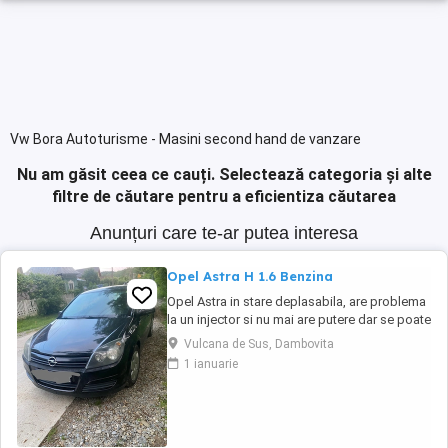
Vw Bora Autoturisme - Masini second hand de vanzare
Nu am găsit ceea ce cauți.
Selectează categoria și alte
filtre de căutare pentru a eficientiza căutarea
Anunțuri care te-ar putea interesa
Opel Astra H 1.6 Benzina
Opel Astra in stare deplasabila, are problema
la un injector si nu mai are putere dar se poate
deplasa, pretul este negociabil la fata locului,
Vulcana de Sus, Dambovita
masina are si instalație Gpl omologată.
1 ianuarie