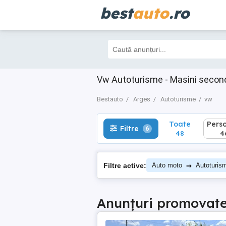
best
auto
.ro
Toate
Perso
Filtre
6
48
46
Vw Autoturisme - Masini secon
Bestauto
Arges
Autoturisme
vw
Toate
Pers
Filtre
6
48
4
→
Filtre active:
Auto moto
Autoturis
Anunțuri promovat