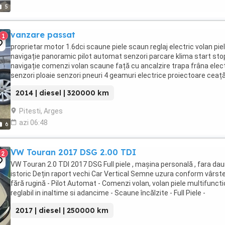
5
vanzare passat
1
proprietar motor 1.6dci scaune piele scaun reglaj electric volan pie
navigație panoramic pilot automat senzori parcare klima start sto
navigație comenzi volan scaune față cu ancalzire trapa frâna elec
senzori ploaie senzori pneuri 4 geamuri electrice proiectoare ceaț
autohold conectivitate ...
2014 | diesel | 320000 km
Pitesti, Arges
azi 06:48
6
VW Touran 2017 DSG 2.00 TDI
2
VW Touran 2.0 TDI 2017 DSG Full piele , mașina personală , fara dau
istoric Dețin raport vechi Car Vertical Semne uzura conform vârstei
fără rugină - Pilot Automat - Comenzi volan, volan piele multifuncti
reglabil in inaltime si adancime - Scaune încălzite - Full Piele -
Torpedouri refrigerat - ...
2017 | diesel | 250000 km