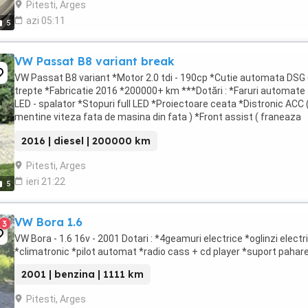
Pitesti, Arges
azi 05:11
5
VW Passat B8 variant break
VW Passat B8 variant *Motor 2.0 tdi - 190cp *Cutie automata DSG
trepte *Fabricatie 2016 *200000+ km ***Dotări : *Faruri automate f
LED - spalator *Stopuri full LED *Proiectoare ceata *Distronic ACC 
mentine viteza fata de masina din fata ) *Front assist ( franeaza
singura la obstacole ) *Sign ...
2016 | diesel | 200000 km
Pitesti, Arges
ieri 21:22
5
VW Bora 1.6
3
VW Bora - 1.6 16v - 2001 Dotari : *4geamuri electrice *oglinzi electr
*climatronic *pilot automat *radio cass + cd player *suport pahar
2001 | benzina | 1111 km
Pitesti, Arges