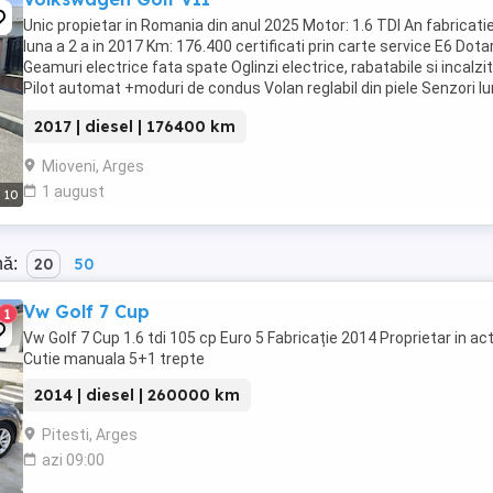
Unic propietar in Romania din anul 2025 Motor: 1.6 TDI An fabricatie
luna a 2 a in 2017 Km: 176.400 certificati prin carte service E6 Dotar
Geamuri electrice fata spate Oglinzi electrice, rabatabile si incalzi
Pilot automat +moduri de condus Volan reglabil din piele Senzori lu
senzori ploaie Follow ...
2017 | diesel | 176400 km
Mioveni, Arges
1 august
10
nă:
20
50
Vw Golf 7 Cup
1
Vw Golf 7 Cup 1.6 tdi 105 cp Euro 5 Fabricație 2014 Proprietar in ac
Cutie manuala 5+1 trepte
2014 | diesel | 260000 km
Pitesti, Arges
azi 09:00