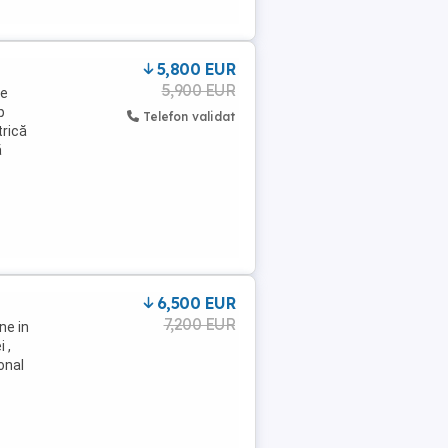
5,800 EUR
5,900 EUR
le
p
Telefon validat
trică
ă
6,500 EUR
7,200 EUR
ne in
 ,
onal