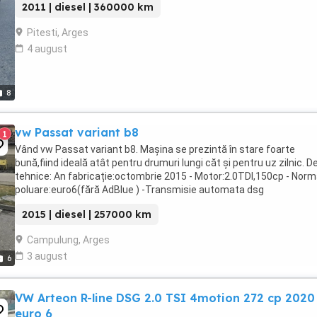
2011 | diesel | 360000 km
Pitesti, Arges
4 august
8
vw Passat variant b8
1
Vând vw Passat variant b8. Mașina se prezintă în stare foarte
bună,fiind ideală atât pentru drumuri lungi căt și pentru uz zilnic. De
tehnice: An fabricație:octombrie 2015 - Motor:2.0TDI,150cp - Norm
poluare:euro6(fără AdBlue ) -Transmisie automata dsg
(6+1trepte)schimba impecabil -Caroserie ...
2015 | diesel | 257000 km
Campulung, Arges
3 august
6
VW Arteon R-line DSG 2.0 TSI 4motion 272 cp 2020
euro 6