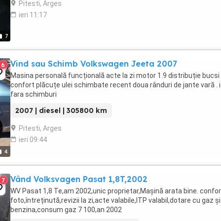
Pitesti, Arges
ieri 11:17
7
Vind sau Schimb Volkswagen Jeeta 2007
6
Masina personală funcțională acte la zi motor 1.9 distribuție bucsi
confort plăcuțe ulei schimbate recent doua rânduri de jante vară . 
fara schimburi
2007 | diesel | 305800 km
Pitesti, Arges
ieri 09:44
4
Vând Volksvagen Pasat 1,8T,2002
7
WV Pasat 1,8 Te,am 2002,unic proprietar,Mașină arata bine. confo
foto,întreținută,revizii la zi,acte valabile,ITP valabil,dotare cu gaz și
benzina,consum gaz 7 100,an 2002