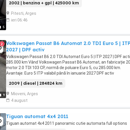
2002 | benzina + gpl | 425000 km
Pitesti, Arges
ieri 06:46
5
Volkswagen Passat B6 Automat 2.0 TDI Euro 5 | IT
2
2027 | DPF activ
Volkswagen Passat B6 2.0 TDI Automat Euro 5 | ITP 2027 | DPF acti
285.000 km Vând Volkswagen Passat B6 Automat, an fabricație 2
motor 2.0 TDI 103 CP, normă de poluare Euro 5, cu 285.000 km.
Avantaje: Euro 5 ITP valabil până în ianuarie 2027 DPF activ
Consumabile schimbate Acte la zi ...
2009 | diesel | 284824 km
Mioveni, Arges
9
4 august
Tiguan automat 4x4 2011
Tiguan automat 4x4 2011 panoramic cutie automata full options