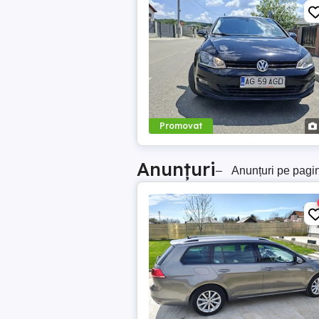
Promovat
Anunțuri
–
Anunțuri pe pagi