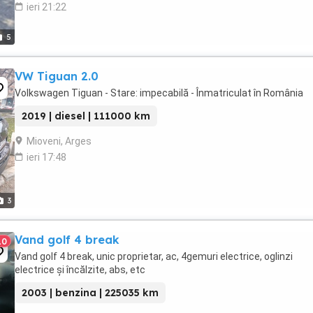
ieri 21:22
5
VW Tiguan 2.0
Volkswagen Tiguan - Stare: impecabilă - Înmatriculat în România
2019 | diesel | 111000 km
Mioveni, Arges
ieri 17:48
3
Vand golf 4 break
10
Vand golf 4 break, unic proprietar, ac, 4gemuri electrice, oglinzi
electrice și încălzite, abs, etc
2003 | benzina | 225035 km