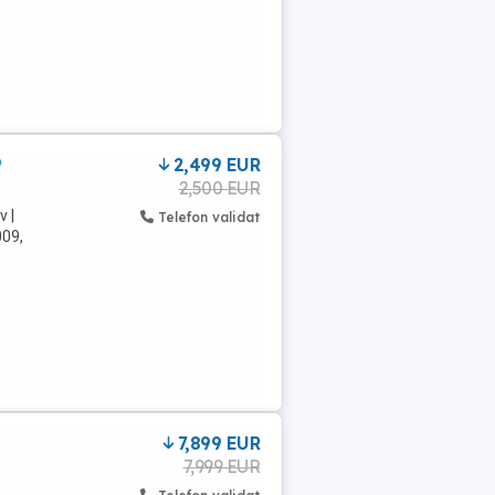
P
2,499 EUR
2,500 EUR
v |
Telefon validat
009,
7,899 EUR
7,999 EUR