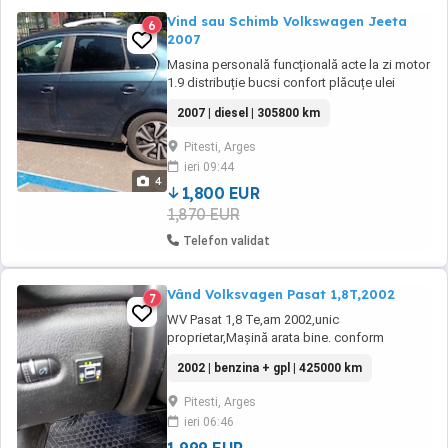
Vind sau Schimb Volkswagen Jeeta
6
2007
Masina personală funcțională acte la zi motor
1.9 distribuție bucsi confort plăcuțe ulei
schimbate recent doua rânduri de jante vară .
2007 | diesel | 305800 km
iarna fara schimburi
Pitesti, Arges
ieri 09:44
4
1,800 EUR
1,870 EUR
Telefon validat
Vând Volksvagen Pasat 1,8T,2002
7
WV Pasat 1,8 Te,am 2002,unic
proprietar,Mașină arata bine. conform
foto,întreținută,revizii la zi,acte valabile,ITP
2002 | benzina + gpl | 425000 km
valabil,dotare cu gaz și benzina,consum gaz
7 100,an 2002
Pitesti, Arges
ieri 06:46