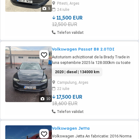
foarte economică și confortabilă, ideală atât
Pitesti, Arges
pentru familie, cât și pentru drumuri lungi. An
5
24 iulie
model: 2018 Motor: ...
11,500 EUR
12,500 EUR
Telefon validat
Volkswagen Passat B8 2.0TDI
Autoturism achizitionat de la Brady Trade in
luna septembrie 2025 la 128.000km cu toate
operatiunile de service executate la zi.
2020 | diesel | 134000 km
Volkswagen Passat B8 din anul 2020 Motor
2.0TDI, 140kW, 4x4 Cutie de viteze DSG 7
Campulung, Arges
trepte Jante Aliaj 17inch cu anvelope mixte
22 iulie
2025 + anvelope vara 2024 Tapiterie mixta
piele+alcantara Incalzire ...
17,500 EUR
10
18,600 EUR
Telefon validat
Volkswagen Jetta
Volkswagen Jetta An fabricatie: 2016 Norma