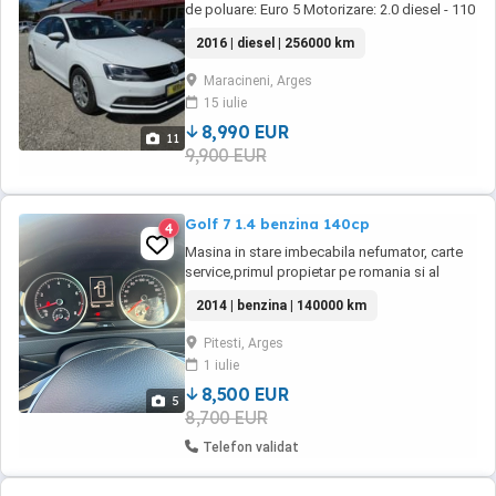
de poluare: Euro 5 Motorizare: 2.0 diesel - 110
CP Numar km.: 256.000 Dotari: * Dublu
2016 | diesel | 256000 km
climatronic * Aer conditionat automat *
Senzori de parcare fata spate * Senzori
Maracineni, Arges
presiune pneuri * Geamuri electrice fata spate
15 iulie
* Oglinzi electrice si incalzite * Computer ...
8,990 EUR
11
9,900 EUR
Golf 7 1.4 benzina 140cp
4
Masina in stare imbecabila nefumator, carte
service,primul propietar pe romania si al
doilea pe carte
2014 | benzina | 140000 km
Pitesti, Arges
1 iulie
8,500 EUR
5
8,700 EUR
Telefon validat