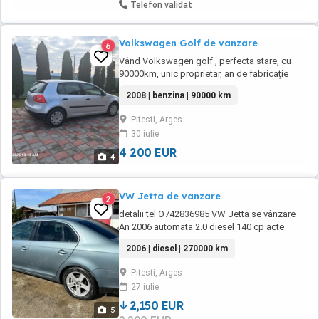
Telefon validat
Volkswagen Golf de vanzare
6
Vând Volkswagen golf , perfecta stare, cu
90000km, unic proprietar, an de fabricație
2008, cu cutie manuala, pe benzina, motor
2008 | benzina | 90000 km
1400 TSI, 122CP. Mașină tinuta în garaj, cu
întreținerea și schimburile filtrelor și uleiului la
Pitesti, Arges
momentul potrivit
30 iulie
4 200 EUR
4
VW Jetta de vanzare
2
detalii tel O742836985 VW Jetta se vânzare
An 2006 automata 2.0 diesel 140 cp acte
valabile distribuție ulei cutie ulei motor
2006 | diesel | 270000 km
schimbate recent 270.000 km
Pitesti, Arges
27 iulie
2,150 EUR
5