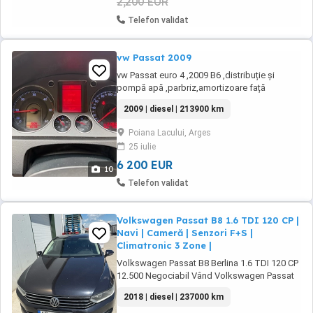
2,200 EUR
Telefon validat
vw Passat 2009
vw Passat euro 4 ,2009 B6 ,distribuție și
pompă apă ,parbriz,amortizoare față
schimbate recent. Înmatriculat, unic proprietar
2009 | diesel | 213900 km
RCA,Asigurare la zi.
Poiana Lacului, Arges
25 iulie
6 200 EUR
10
Telefon validat
Volkswagen Passat B8 1.6 TDI 120 CP |
Navi | Cameră | Senzori F+S |
Climatronic 3 Zone |
Volkswagen Passat B8 Berlina 1.6 TDI 120 CP
12.500 Negociabil Vând Volkswagen Passat
B8 Berlina, an model 2018, motorizare 1.6 TDI
2018 | diesel | 237000 km
120 CP, cutie manuală. Mașina este întreținută,