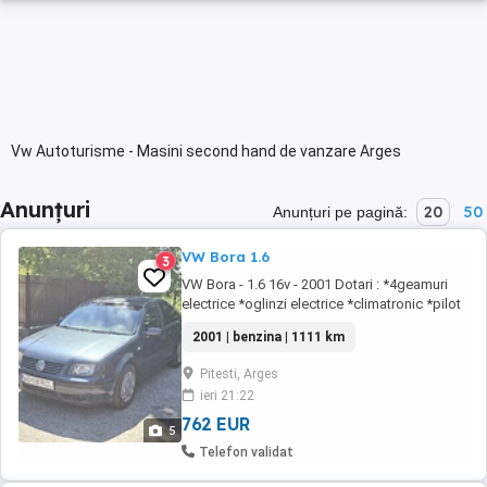
Vw Autoturisme - Masini second hand de vanzare Arges
Anunțuri
20
50
Anunțuri pe pagină:
VW Bora 1.6
3
VW Bora - 1.6 16v - 2001 Dotari : *4geamuri
electrice *oglinzi electrice *climatronic *pilot
automat *radio cass + cd player *suport
2001 | benzina | 1111 km
pahare
Pitesti, Arges
ieri 21:22
762 EUR
5
Telefon validat