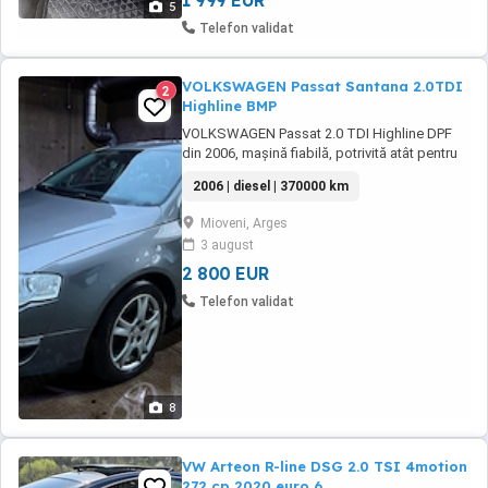
1 999 EUR
5
Telefon validat
VOLKSWAGEN Passat Santana 2.0TDI
2
Highline BMP
VOLKSWAGEN Passat 2.0 TDI Highline DPF
din 2006, mașină fiabilă, potrivită atât pentru
oraș cât și pentru drumuri lungi. Mașina este
2006 | diesel | 370000 km
întreținută, folosită regulat, motorul fără
probleme, fără bătăi sau zgomote suspecte.
Mioveni, Arges
Multiple dotari ,interior reconditionat ,istoric
3 august
complet cu ce s a schimbat la masina, ...
2 800 EUR
Telefon validat
8
VW Arteon R-line DSG 2.0 TSI 4motion
272 cp 2020 euro 6