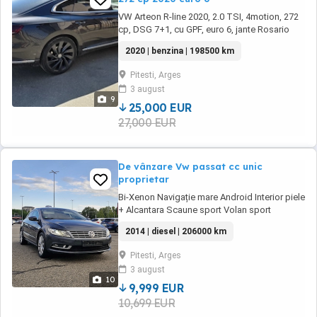
VW Arteon R-line 2020, 2.0 TSI, 4motion, 272
cp, DSG 7+1, cu GPF, euro 6, jante Rosario
20", piele nappa, cu foarte multe dotări:
2020 | benzina | 198500 km
Keyless go keyless entry Faruri adaptive cu
funcție Matrix Suspensie adaptiva cu 5
Pitesti, Arges
moduri de condus Digital cokcpit Priza 220V
3 august
Încărcare wireless pt telefon Haion electric
9
Trapa Sistem ...
25,000 EUR
27,000 EUR
De vânzare Vw passat cc unic
proprietar
Bi-Xenon Navigație mare Android Interior piele
+ Alcantara Scaune sport Volan sport
multifuncțional Încălzire scaune față Cameră
2014 | diesel | 206000 km
marșarier Jante aliaj R17 + Jante iarnă cu
cauciucuri Dublu climatronic Pilot automat
Pitesti, Arges
Lumini de zi LED Senzori ploaie Senzori
3 august
lumini Senzori presiune roți Cd ...
10
9,999 EUR
10,699 EUR