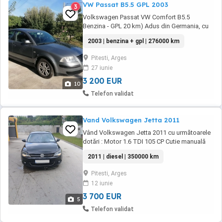
VW Passat B5.5 GPL 2003
3
Volkswagen Passat VW Comfort B5.5
Benzina - GPL 20 km) Adus din Germania, cu
unic proprietar in Romania si toate actele la zi
2003 | benzina + gpl | 276000 km
(RCA, ITP, Vigneta, revizii). Culoare Gri (LDTW)
Motorizare 1.6 benzina, rezervor 62L + GPL
Pitesti, Arges
Tomasetto Achille cu rezervor 54L (expira in
27 iunie
2035). Dimensiuni anvelope 195 65R15 ...
3 200 EUR
10
Telefon validat
Vand Volkswagen Jetta 2011
Vând Volkswagen Jetta 2011 cu următoarele
dotări : Motor 1.6 TDI 105 CP Cutie manuală
5+1 Înmatriculată RO Dublă Climatronic
2011 | diesel | 350000 km
Comenzi pe volan Pilot automat ESP ABS
Jante pe 16 cu cauciucuri mixte + vară
Pitesti, Arges
Geamuri electrice față + spate Tapițerie
12 iunie
semipiele Radio CD mare Oglinzi ...
3 700 EUR
5
Telefon validat