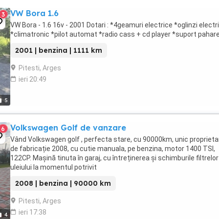
VW Bora 1.6
3
VW Bora - 1.6 16v - 2001 Dotari : *4geamuri electrice *oglinzi electr
*climatronic *pilot automat *radio cass + cd player *suport pahar
2001 | benzina | 1111 km
Pitesti, Arges
ieri 20:49
5
Volkswagen Golf de vanzare
6
Vând Volkswagen golf , perfecta stare, cu 90000km, unic proprietar
de fabricație 2008, cu cutie manuala, pe benzina, motor 1400 TSI,
122CP. Mașină tinuta în garaj, cu întreținerea și schimburile filtrelor
uleiului la momentul potrivit
2008 | benzina | 90000 km
Pitesti, Arges
ieri 17:38
4