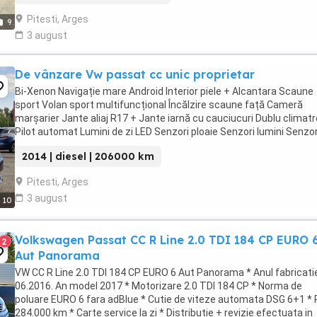
Pitesti, Arges
9
3 august
De vânzare Vw passat cc unic proprietar
Bi-Xenon Navigație mare Android Interior piele + Alcantara Scaune
sport Volan sport multifuncțional Încălzire scaune față Cameră
marșarier Jante aliaj R17 + Jante iarnă cu cauciucuri Dublu climatr
Pilot automat Lumini de zi LED Senzori ploaie Senzori lumini Senzor
presiune roți Cd ...
2014 | diesel | 206000 km
Pitesti, Arges
3 august
10
Volkswagen Passat CC R Line 2.0 TDI 184 CP EURO 
2
Aut Panorama
VW CC R Line 2.0 TDI 184 CP EURO 6 Aut Panorama * Anul fabricati
06.2016. An model 2017 * Motorizare 2.0 TDI 184 CP * Norma de
poluare EURO 6 fara adBlue * Cutie de viteze automata DSG 6+1 * 
284.000 km * Carte service la zi * Distributie + revizie efectuata in