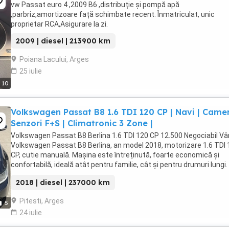
vw Passat euro 4 ,2009 B6 ,distribuție și pompă apă
,parbriz,amortizoare față schimbate recent. Înmatriculat, unic
proprietar RCA,Asigurare la zi.
2009 | diesel | 213900 km
Poiana Lacului, Arges
25 iulie
10
Volkswagen Passat B8 1.6 TDI 120 CP | Navi | Camer
Senzori F+S | Climatronic 3 Zone |
Volkswagen Passat B8 Berlina 1.6 TDI 120 CP 12.500 Negociabil V
Volkswagen Passat B8 Berlina, an model 2018, motorizare 1.6 TDI 
CP, cutie manuală. Mașina este întreținută, foarte economică și
confortabilă, ideală atât pentru familie, cât și pentru drumuri lungi.
model: 2018 Motor: ...
2018 | diesel | 237000 km
Pitesti, Arges
5
24 iulie