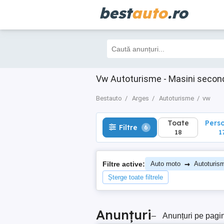
best
auto
.ro
Toate
Perso
Filtre
6
18
17
Vw Autoturisme - Masini secon
Bestauto
Arges
Autoturisme
vw
Toate
Pers
Filtre
6
18
1
→
Filtre active:
Auto moto
Autoturis
Șterge toate filtrele
Anunțuri
–
Anunțuri pe pagi