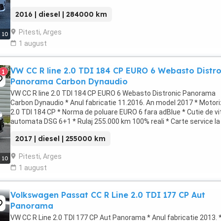
Locuri Ca si dotari ...
2016 | diesel | 284000 km
Pitesti, Arges
10
1 august
VW CC R line 2.0 TDI 184 CP EURO 6 Webasto Distro
1
Panorama Carbon Dynaudio
VW CC R line 2.0 TDI 184 CP EURO 6 Webasto Distronic Panorama
Carbon Dynaudio * Anul fabricatie 11.2016. An model 2017 * Motor
2.0 TDI 184 CP * Norma de poluare EURO 6 fara adBlue * Cutie de v
automata DSG 6+1 * Rulaj 255.000 km 100% reali * Carte service la 
TUV valabil ...
2017 | diesel | 255000 km
Pitesti, Arges
10
1 august
Volkswagen Passat CC R Line 2.0 TDI 177 CP Aut
Panorama
VW CC R Line 2.0 TDI 177 CP Aut Panorama * Anul fabricatie 2013. 