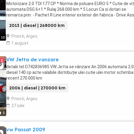
Motorizare 2.0 TDI 177 CP * Norma de poluare EURO 5 * Cutie de vi
automata DSG 6+1 * Rulaj 268.000 km * 5 Locuri Ca si dotari se
remarca prin: - Pachet R Line interior exterior din fabrica - Drive Ass
Parbriz incalzit - ...
2013 | diesel | 268000 km
Pitesti, Arges
10
1 august
VW Jetta de vanzare
2
detalii tel O742836985 VW Jetta se vânzare An 2006 automata 2.0
diesel 140 cp acte valabile distribuție ulei cutie ulei motor schimba
recent 270.000 km
2006 | diesel | 270000 km
Pitesti, Arges
27 iulie
5
vw Passat 2009