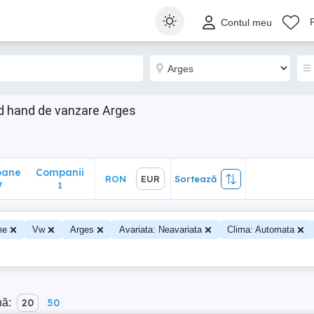
ane
Companii
RON
EUR
Sortează
Contul meu
1
d hand de vanzare Arges
oane
Companii
RON
EUR
Sortează
7
1
me
Vw
Arges
Avariata: Neavariata
Clima: Automata
nă:
20
50