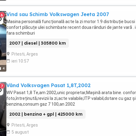
Vind sau Schimb Volkswagen Jeeta 2007
6
Masina personală funcțională acte la zi motor 1.9 distribuție bucsi
confort plăcuțe ulei schimbate recent doua rânduri de jante vară . 
fara schimburi
2007 | diesel | 305800 km
Pitesti, Arges
ieri 10:57
4
Vând Volksvagen Pasat 1,8T,2002
7
WV Pasat 1,8 Te,am 2002,unic proprietar,Mașină arata bine. confo
foto,întreținută,revizii la zi,acte valabile,ITP valabil,dotare cu gaz și
benzina,consum gaz 7 100,an 2002
2002 | benzina + gpl | 425000 km
Pitesti, Arges
5 august