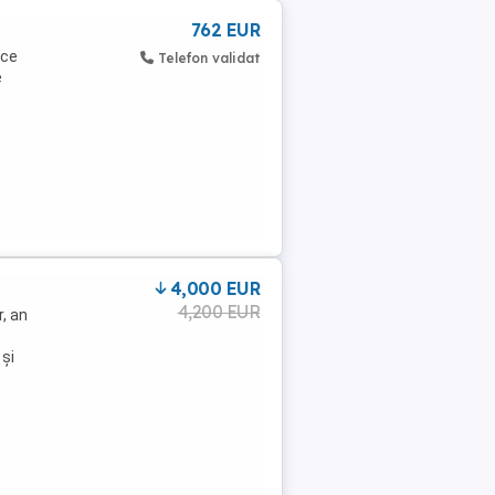
762 EUR
ice
Telefon validat
e
4,000 EUR
4,200 EUR
, an
 și