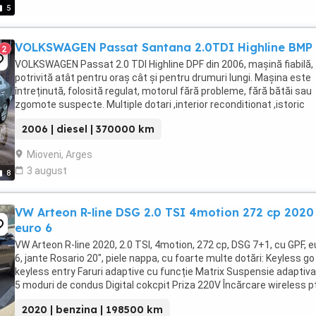
5
VOLKSWAGEN Passat Santana 2.0TDI Highline BMP
2
VOLKSWAGEN Passat 2.0 TDI Highline DPF din 2006, mașină fiabilă,
potrivită atât pentru oraș cât și pentru drumuri lungi. Mașina este
întreținută, folosită regulat, motorul fără probleme, fără bătăi sau
zgomote suspecte. Multiple dotari ,interior reconditionat ,istoric
complet cu ce s a schimbat la masina, ...
2006 | diesel | 370000 km
Mioveni, Arges
3 august
8
VW Arteon R-line DSG 2.0 TSI 4motion 272 cp 2020
euro 6
VW Arteon R-line 2020, 2.0 TSI, 4motion, 272 cp, DSG 7+1, cu GPF, e
6, jante Rosario 20", piele nappa, cu foarte multe dotări: Keyless go
keyless entry Faruri adaptive cu funcție Matrix Suspensie adaptiva
5 moduri de condus Digital cokcpit Priza 220V Încărcare wireless p
telefon Haion electric Trapa Sistem ...
2020 | benzina | 198500 km