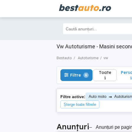
best
auto
.ro
Toate
Perso
Filtre
6
1
1
Vw Autoturisme - Masini secon
Bestauto
Autoturisme
vw
Toate
Pers
Filtre
6
1
1
→
Filtre active:
Auto moto
Autoturis
Șterge toate filtrele
Anunțuri
–
Anunțuri pe pagi