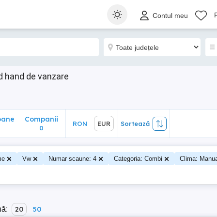
ane
Companii
RON
EUR
Sortează
Contul meu
0
d hand de vanzare
oane
Companii
RON
EUR
Sortează
0
me
Vw
Numar scaune: 4
Categoria: Combi
Clima: Manu
nă:
20
50