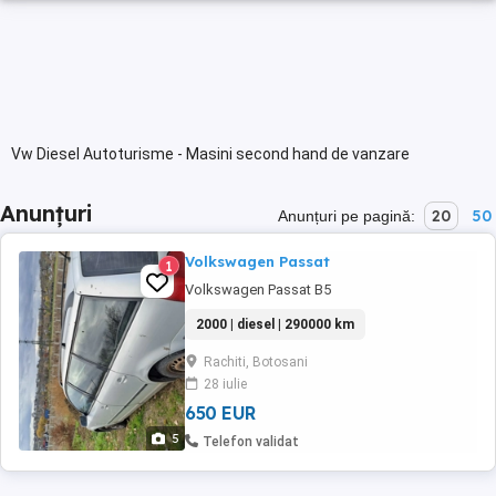
Vw Diesel Autoturisme - Masini second hand de vanzare
Anunțuri
20
50
Anunțuri pe pagină:
Volkswagen Passat
1
Volkswagen Passat B5
2000 | diesel | 290000 km
Rachiti, Botosani
28 iulie
650 EUR
5
Telefon validat