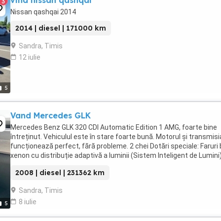
vind nissan qashqai
3
Nissan qashqai 2014
2014 | diesel | 171000 km
Sandra, Timis
12 iulie
5
Vand Mercedes GLK
Mercedes Benz GLK 320 CDI Automatic Edition 1 AMG, foarte bine
întreținut. Vehiculul este în stare foarte bună. Motorul și transmisi
funcționează perfect, fără probleme. 2 chei Dotări speciale: Faruri 
xenon cu distribuție adaptivă a luminii (Sistem Inteligent de Lumini)
capac stor portbagaj, oglinzi ...
2008 | diesel | 231362 km
Sandra, Timis
8 iulie
5