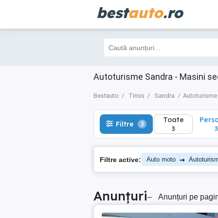
best
auto
.ro
Toate
Perso
Filtre
3
3
3
Autoturisme Sandra - Masini s
Bestauto
Timis
Sandra
Autoturisme
Toate
Pers
Filtre
3
3
3
→
Filtre active:
Auto moto
Autoturis
Anunțuri
–
Anunțuri pe pagi