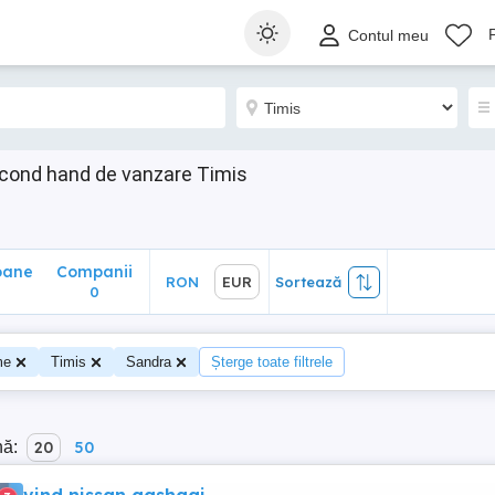
ane
Companii
RON
EUR
Sortează
Contul meu
0
econd hand de vanzare Timis
oane
Companii
RON
EUR
Sortează
0
me
Timis
Sandra
Șterge toate filtrele
nă:
20
50