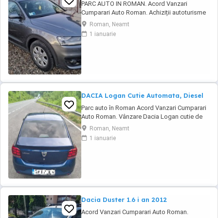
PARC AUTO IN ROMAN. Acord Vanzari
Cumparari Auto Roman. Achiziții autoturisme
și utilitare ușoare. --AUTOTURISM cumparat
Roman, Neamt
in Noiembrie 2014 din Reprezentanța Italia
1 ianuarie
Înmatriculat Romania acte si taxe la zi -- Carte
service cu revizii --Revizii efectuate periodic --
Motorul de 2000 tdi de 140 cp --Masina ...
DACIA Logan Cutie Automata, Diesel
Parc auto în Roman Acord Vanzari Cumparari
Auto Roman. Vânzare Dacia Logan cutie de
viteze automata Cumpărat reprezentantă
Roman, Neamt
România în noiembrie 2018 Cea mai bună
1 ianuarie
Motorizare 1500 diesel de 90 Cp euro6 fara
Adblu Masina are toate dotările! Este model
Prestige !! Cameră spate, senzori parcare
spate, ...
Dacia Duster 1.6 i an 2012
Acord Vanzari Cumparari Auto Roman.