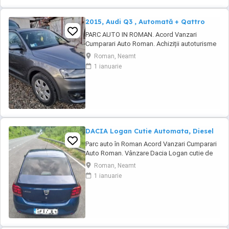
2015, Audi Q3 , Automată + Qattro
PARC AUTO IN ROMAN. Acord Vanzari
Cumparari Auto Roman. Achiziții autoturisme
și utilitare ușoare. --AUTOTURISM cumparat
Roman, Neamt
in Noiembrie 2014 din Reprezentanța Italia
1 ianuarie
Înmatriculat Romania acte si taxe la zi -- Carte
service cu revizii --Revizii efectuate periodic --
Motorul de 2000 tdi de 140 cp --Masina ...
DACIA Logan Cutie Automata, Diesel
Parc auto în Roman Acord Vanzari Cumparari
Auto Roman. Vânzare Dacia Logan cutie de
viteze automata Cumpărat reprezentantă
Roman, Neamt
România în noiembrie 2018 Cea mai bună
1 ianuarie
Motorizare 1500 diesel de 90 Cp euro6 fara
Adblu Masina are toate dotările! Este model
Prestige !! Cameră spate, senzori parcare
spate, ...