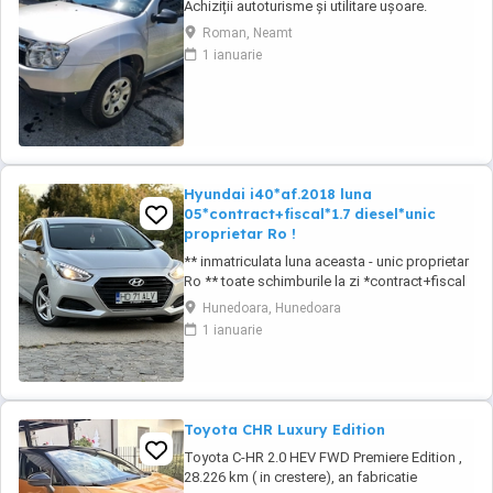
Achiziții autoturisme și utilitare ușoare.
Vanzare Dacia Duster .proveniență Franța.
Roman, Neamt
Înmatriculat România de 6 luni. Unic
1 ianuarie
proprietar. Funcționare Ireproșabilă. Se
accepta verificare. Motor benzina 1600 clasic.
Se poate oferi Garantie prețul 5900 euro
valabil ...
Hyundai i40*af.2018 luna
05*contract+fiscal*1.7 diesel*unic
proprietar Ro !
** inmatriculata luna aceasta - unic proprietar
Ro ** toate schimburile la zi *contract+fiscal
pe loc == Hyundai i40 *af.2018 luna 05 *euro
Hunedoara, Hunedoara
6! == 1.7 diesel CRDI *85 kw - 115 cp
1 ianuarie
*distributia pe lant == pachet crom interior
pachet crom exterior == km: 205.830 cu raport
km electronic == oglinzi reglabile ...
Toyota CHR Luxury Edition
Toyota C-HR 2.0 HEV FWD Premiere Edition ,
28.226 km ( in crestere), an fabricatie