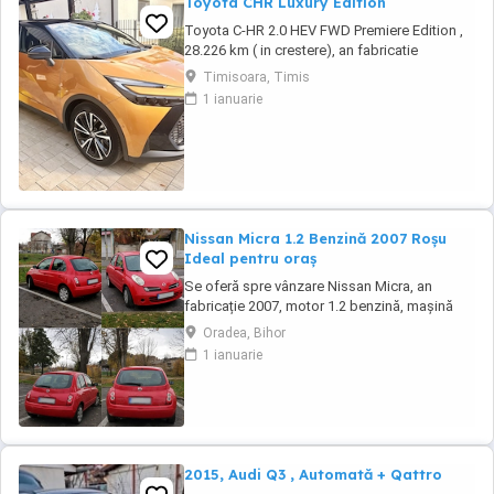
Toyota CHR Luxury Edition
Toyota C-HR 2.0 HEV FWD Premiere Edition ,
28.226 km ( in crestere), an fabricatie
noiembrie 2023, prima inmatriculare iulie
Timisoara, Timis
2024, achizitionata direct de la reprezentanta
1 ianuarie
Toyota Jante 19 + Set cauciucuri iarnă
Culoare Bi-tone Auriu sulfur metalizat Negru
(2YT) Premiere Edition, ediție specială de ...
Nissan Micra 1.2 Benzină 2007 Roșu
Ideal pentru oraș
Se oferă spre vânzare Nissan Micra, an
fabricație 2007, motor 1.2 benzină, mașină
economică, fiabilă și foarte ușor de condus,
Oradea, Bihor
ideală pentru oraș sau pentru un șofer
1 ianuarie
începător. Culoare: roșu Caroserie: hatchback,
5 uși Combustibil: benzină Cutie de viteze:
manuală Număr locuri: 5 Dotări: Climatronic ...
2015, Audi Q3 , Automată + Qattro