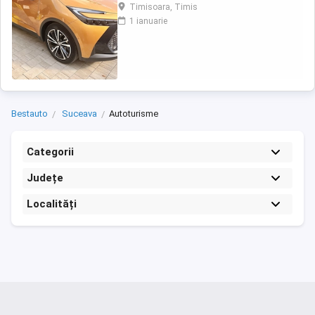
noiembrie 2023, prima inmatriculare iulie
Timisoara, Timis
2024, achizitionata direct de la reprezentanta
1 ianuarie
Toyota Jante 19 + Set cauciucuri iarnă
Culoare Bi-tone Auriu sulfur metalizat Negru
(2YT) Premiere Edition, ediție specială de ...
Bestauto
Suceava
Autoturisme
Categorii
Județe
Localități