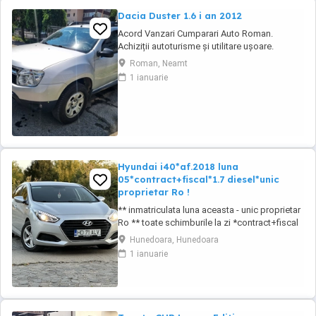
Dacia Duster 1.6 i an 2012
Acord Vanzari Cumparari Auto Roman.
Achiziții autoturisme și utilitare ușoare.
Vanzare Dacia Duster .proveniență Franța.
Roman, Neamt
Înmatriculat România de 6 luni. Unic
1 ianuarie
proprietar. Funcționare Ireproșabilă. Se
accepta verificare. Motor benzina 1600 clasic.
Se poate oferi Garantie prețul 5900 euro
valabil ...
Hyundai i40*af.2018 luna
05*contract+fiscal*1.7 diesel*unic
proprietar Ro !
** inmatriculata luna aceasta - unic proprietar
Ro ** toate schimburile la zi *contract+fiscal
pe loc == Hyundai i40 *af.2018 luna 05 *euro
Hunedoara, Hunedoara
6! == 1.7 diesel CRDI *85 kw - 115 cp
1 ianuarie
*distributia pe lant == pachet crom interior
pachet crom exterior == km: 205.830 cu raport
km electronic == oglinzi reglabile ...