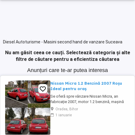
Diesel Autoturisme - Masini second hand de vanzare Suceava
Nu am găsit ceea ce cauți.
Selectează categoria și alte
filtre de căutare pentru a eficientiza căutarea
Anunțuri care te-ar putea interesa
Nissan Micra 1.2 Benzină 2007 Roșu
Ideal pentru oraș
Se oferă spre vânzare Nissan Micra, an
fabricație 2007, motor 1.2 benzină, mașină
economică, fiabilă și foarte ușor de condus,
Oradea, Bihor
ideală pentru oraș sau pentru un șofer
1 ianuarie
începător. Culoare: roșu Caroserie: hatchback,
5 uși Combustibil: benzină Cutie de viteze:
manuală Număr locuri: 5 Dotări: Climatronic ...