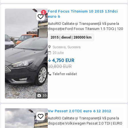
Ford Focus Titanium 10 2015 1.5tdci
2
euro 6
AutoRIO Calitate și Transparență Vă pune la
dispoziție:Ford Focus Titanium 1.5 TDCi | 120
CP | EURO 6 | Pachet Iarnă Complet | LED
2015 | diesel | 280000 km
Specificații Tehnice Importante:An fabricație:
10 2015 (Data primei înmatriculări)Motorizare:
Suceava, Suceava
1.5 TDCi (Diesel) Generație nouă, model cu
20 iulie
faceliftPutere: 120 CP (88 ...
4,750 EUR
10,800 EUR
Telefon validat
10
Vw Passat 2.0TDI euro 6 12 2012
AutoRIO Calitate și Transparență Vă pune la
dispoziție:Volkswagen Passat 2.0 TDI | EURO