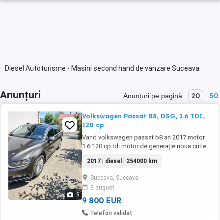
Diesel Autoturisme - Masini second hand de vanzare Suceava
Anunțuri
20
50
Anunțuri pe pagină:
Volkswagen Passat B8, DSG, 1.6 TDI,
120 cp
Vand volkswagen passat b8 an 2017 motor
1.6 120 cp tdi motor de generație noua cutie
automata dsg ( 7 rapoarte cu frecare
2017 | diesel | 254000 km
uscată)km reali verificabili. Euro 6 * An 2017 *
Motor 1600 cmc diesel FARĂ Adblue * 120 cp
Suceava, Suceava
* Norma de poluare Euro 6 * Cutie de viteze
3 august
Automata DSG 7+1 * Oglinzi heliomate,
5
incalzite ...
9 800 EUR
Telefon validat