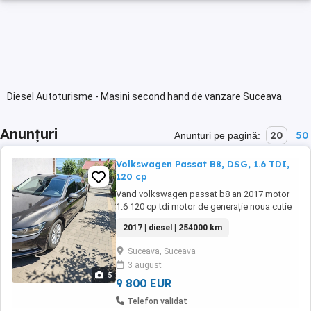
Diesel Autoturisme - Masini second hand de vanzare Suceava
Anunțuri
20
50
Anunțuri pe pagină:
Volkswagen Passat B8, DSG, 1.6 TDI,
120 cp
Vand volkswagen passat b8 an 2017 motor
1.6 120 cp tdi motor de generație noua cutie
automata dsg ( 7 rapoarte cu frecare
2017 | diesel | 254000 km
uscată)km reali verificabili. Euro 6 * An 2017 *
Motor 1600 cmc diesel FARĂ Adblue * 120 cp
Suceava, Suceava
* Norma de poluare Euro 6 * Cutie de viteze
3 august
Automata DSG 7+1 * Oglinzi heliomate,
5
incalzite ...
9 800 EUR
Telefon validat