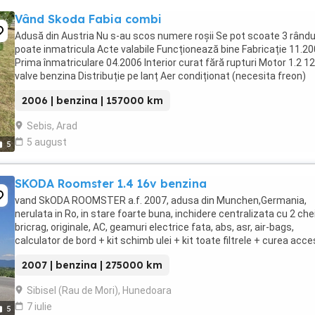
Vând Skoda Fabia combi
Adusă din Austria Nu s-au scos numere roșii Se pot scoate 3 rându
poate inmatricula Acte valabile Funcționează bine Fabricație 11.2
Prima înmatriculare 04.2006 Interior curat fără rupturi Motor 1.2 12
valve benzina Distribuție pe lanț Aer condiționat (necesita freon)
Geamuri electrice ...
2006 | benzina | 157000 km
Sebis, Arad
5 august
5
SKODA Roomster 1.4 16v benzina
vand SkODA ROOMSTER a.f. 2007, adusa din Munchen,Germania,
nerulata in Ro, in stare foarte buna, inchidere centralizata cu 2 chei
bricrag, originale, AC, geamuri electrice fata, abs, asr, air-bags,
calculator de bord + kit schimb ulei + kit toate filtrele + curea acces
toate cadou ! (valoare ...
2007 | benzina | 275000 km
Sibisel (Rau de Mori), Hunedoara
7 iulie
5