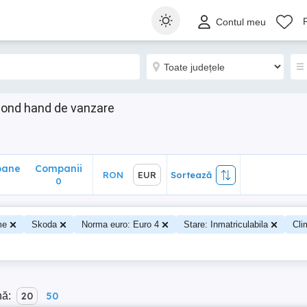
ane
Companii
RON
EUR
Sortează
Contul meu
0
cond hand de vanzare
oane
Companii
RON
EUR
Sortează
0
me
Skoda
Norma euro: Euro 4
Stare: Inmatriculabila
Cli
nă:
20
50