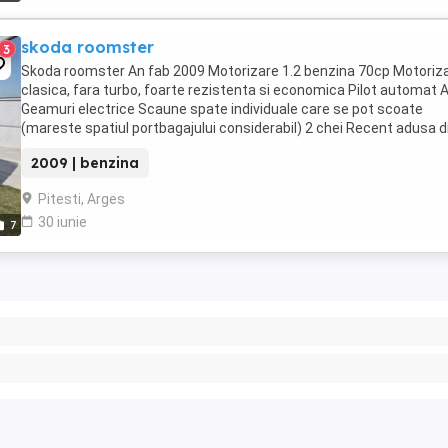
skoda roomster
3
Skoda roomster An fab 2009 Motorizare 1.2 benzina 70cp Motoriz
clasica, fara turbo, foarte rezistenta si economica Pilot automat 
Geamuri electrice Scaune spate individuale care se pot scoate
(mareste spatiul portbagajului considerabil) 2 chei Recent adusa d
Germania Nu s-au scos nr rosii Roti ...
2009 | benzina
Pitesti, Arges
30 iunie
7