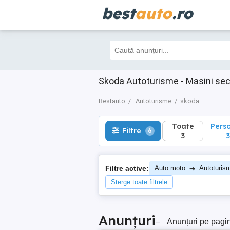
best
auto
.ro
Toate
Perso
Filtre
6
3
3
Skoda Autoturisme - Masini se
Bestauto
Autoturisme
skoda
Toate
Pers
Filtre
6
3
3
→
Filtre active:
Auto moto
Autoturis
Șterge toate filtrele
Anunțuri
–
Anunțuri pe pagi