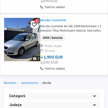
1,899 EUR
Telefon validat
skoda roomster
3
Skoda roomster An fab 2009 Motorizare 1.2
benzina 70cp Motorizare clasica, fara turbo,
foarte rezistenta si economica Pilot automat
2009 | benzina
AC Geamuri electrice Scaune spate
individuale care se pot scoate (mareste
Pitesti, Arges
spatiul portbagajului considerabil) 2 chei
30 iunie
Recent adusa din Germania Nu s-au scos nr
rosii Roti ...
1,900 EUR
7
2,200 EUR
Telefon validat
Bestauto
Autoturisme
skoda
Categorii
Județe