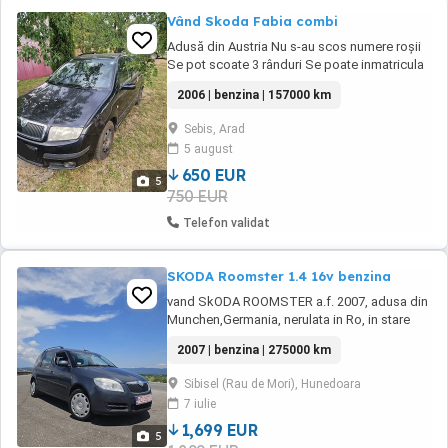
Vând Skoda Fabia combi
Adusă din Austria Nu s-au scos numere roșii
Se pot scoate 3 rânduri Se poate inmatricula
Acte valabile Funcționează bine Fabricație
2006 | benzina | 157000 km
11.2005 Prima înmatriculare 04.2006 Interior
curat fără rupturi Motor 1.2 12 valve benzina
Sebis, Arad
Distribuție pe lanț Aer condiționat (necesita
5 august
freon) Geamuri electrice ...
650 EUR
5
750 EUR
Telefon validat
SKODA Roomster 1.4 16v benzina
vand SkODA ROOMSTER a.f. 2007, adusa din
Munchen,Germania, nerulata in Ro, in stare
foarte buna, inchidere centralizata cu 2 chei
2007 | benzina | 275000 km
tip bricrag, originale, AC, geamuri electrice
fata, abs, asr, air-bags, calculator de bord +
Sibisel (Rau de Mori), Hunedoara
kit schimb ulei + kit toate filtrele + curea
7 iulie
accesorii toate cadou ! (valoare ...
1,699 EUR
5