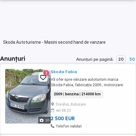
Skoda Autoturisme - Masini second hand de vanzare
Anunțuri
20
50
Anunțuri pe pagină:
Skoda Fabia
3
Vă ofer spre vânzare autoturism marca
Skoda Fabia, fabricație 2009 , motorizare
benzin , capacitate cilindrica 1400 CM3,
2009 | benzina | 214000 km
proveniență Germania,cu 214000 km,cu
posibilitate de numere roșii pe 3 luni! Dotări:
Dorohoi, Botosani
Climatizare manuala Geamuri electrice față
ieri 08:23
Volan reglabil ABS, ESP, AIRBAG-URI
Servodirecție ...
2 500 EUR
10
Telefon validat