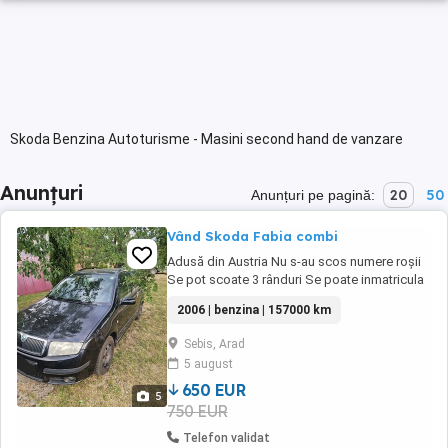
Skoda Benzina Autoturisme - Masini second hand de vanzare
Anunțuri
20
50
Anunțuri pe pagină:
Vând Skoda Fabia combi
Adusă din Austria Nu s-au scos numere roșii
Se pot scoate 3 rânduri Se poate inmatricula
Acte valabile Funcționează bine Fabricație
2006 | benzina | 157000 km
11.2005 Prima înmatriculare 04.2006 Interior
curat fără rupturi Motor 1.2 12 valve benzina
Sebis, Arad
Distribuție pe lanț Aer condiționat (necesita
5 august
freon) Geamuri electrice ...
650 EUR
5
750 EUR
Telefon validat