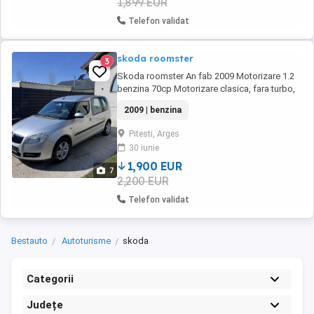
1,899 EUR
Telefon validat
skoda roomster
3
Skoda roomster An fab 2009 Motorizare 1.2
benzina 70cp Motorizare clasica, fara turbo,
foarte rezistenta si economica Pilot automat
2009 | benzina
AC Geamuri electrice Scaune spate
individuale care se pot scoate (mareste
Pitesti, Arges
spatiul portbagajului considerabil) 2 chei
30 iunie
Recent adusa din Germania Nu s-au scos nr
rosii Roti ...
1,900 EUR
7
2,200 EUR
Telefon validat
Bestauto
Autoturisme
skoda
Categorii
Județe