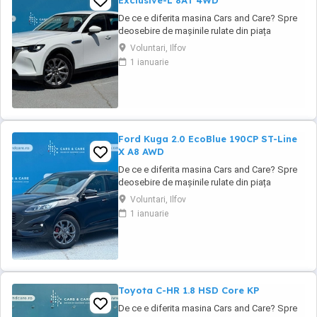
Exclusive-L 8AT 4WD
De ce e diferita masina Cars and Care? Spre
deosebire de mașinile rulate din piața
obișnuită, aceasta vine direct din flota proprie
Voluntari, Ilfov
a Business Lease — parte a grupului
1 ianuarie
internațional Autobinck, cu peste 10 ani de
experiență în mobilitate. A fost cumpărată
nouă în România și a cunoscut un singur
proprietar: ...
Ford Kuga 2.0 EcoBlue 190CP ST-Line
X A8 AWD
De ce e diferita masina Cars and Care? Spre
deosebire de mașinile rulate din piața
obișnuită, aceasta vine direct din flota proprie
Voluntari, Ilfov
a Business Lease — parte a grupului
1 ianuarie
internațional Autobinck, cu peste 10 ani de
experiență în mobilitate. A fost cumpărată
nouă în România și a cunoscut un singur
proprietar: ...
Toyota C-HR 1.8 HSD Core KP
De ce e diferita masina Cars and Care? Spre