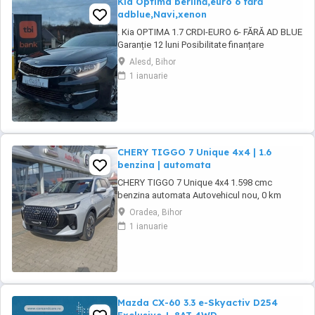
Kia Optima berlină,euro 6 fără
adblue,Navi,xenon
. Kia OPTIMA 1.7 CRDI-EURO 6- FĂRĂ AD BLUE
Garanție 12 luni Posibilitate finanțare
persoane fizice juridice PREȚ:11.950 (ușor
Alesd, Bihor
negociabil) ...
1 ianuarie
CHERY TIGGO 7 Unique 4x4 | 1.6
benzina | automata
CHERY TIGGO 7 Unique 4x4 1.598 cmc
benzina automata Autovehicul nou, 0 km
Garantie 7 ani in limita a 150.000 km Confort si
Oradea, Bihor
functionalitate 5 locuri Scaune imbracate in
1 ianuarie
piele ecologica Scaune fata cu incalzire si
ventilatie Scaun sofer reglabil electric pe 6
directii cu memorie Scaun ...
Mazda CX-60 3.3 e-Skyactiv D254