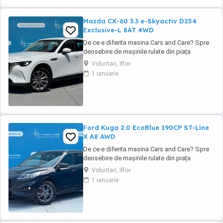
Mazda CX-60 3.3 e-Skyactiv D254
Exclusive-L 8AT 4WD
De ce e diferita masina Cars and Care? Spre
deosebire de mașinile rulate din piața
obișnuită, aceasta vine direct din flota proprie
Voluntari, Ilfov
a Business Lease — parte a grupului
1 ianuarie
internațional Autobinck, cu peste 10 ani de
experiență în mobilitate. A fost cumpărată
nouă în România și a cunoscut un singur
proprietar: ...
Ford Kuga 2.0 EcoBlue 190CP ST-Line
X A8 AWD
De ce e diferita masina Cars and Care? Spre
deosebire de mașinile rulate din piața
obișnuită, aceasta vine direct din flota proprie
Voluntari, Ilfov
a Business Lease — parte a grupului
1 ianuarie
internațional Autobinck, cu peste 10 ani de
experiență în mobilitate. A fost cumpărată
nouă în România și a cunoscut un singur
proprietar: ...