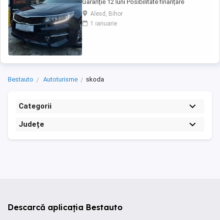
Garanție 12 luni Posibilitate finanțare
persoane fizice juridice PREȚ:11.950 (ușor
Alesd, Bihor
negociabil) ...
1 ianuarie
Bestauto
Autoturisme
skoda
Categorii
Județe
Descarcă aplicația Bestauto