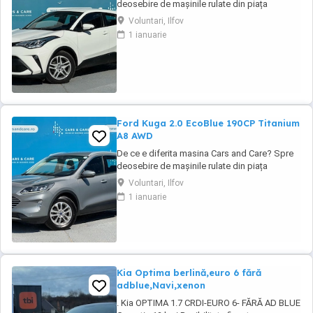
deosebire de mașinile rulate din piața
obișnuită, aceasta vine direct din flota proprie
Voluntari, Ilfov
a Business Lease — parte a grupului
1 ianuarie
internațional Autobinck, cu peste 10 ani de
experiență în mobilitate. A fost cumpărată
nouă în România și a cunoscut un singur
proprietar: ...
Ford Kuga 2.0 EcoBlue 190CP Titanium
A8 AWD
De ce e diferita masina Cars and Care? Spre
deosebire de mașinile rulate din piața
obișnuită, aceasta vine direct din flota proprie
Voluntari, Ilfov
a Business Lease — parte a grupului
1 ianuarie
internațional Autobinck, cu peste 10 ani de
experiență în mobilitate. A fost cumpărată
nouă în România și a cunoscut un singur
proprietar: ...
Kia Optima berlină,euro 6 fără
adblue,Navi,xenon
. Kia OPTIMA 1.7 CRDI-EURO 6- FĂRĂ AD BLUE