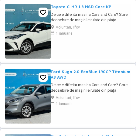
Toyota C-HR 1.8 HSD Core KP
De ce e diferita masina Cars and Care? Spre
deosebire de mașinile rulate din piața
obișnuită, aceasta vine direct din flota proprie
Voluntari, Ilfov
a Business Lease — parte a grupului
1 ianuarie
internațional Autobinck, cu peste 10 ani de
experiență în mobilitate. A fost cumpărată
nouă în România și a cunoscut un singur
proprietar: ...
Ford Kuga 2.0 EcoBlue 190CP Titanium
A8 AWD
De ce e diferita masina Cars and Care? Spre
deosebire de mașinile rulate din piața
obișnuită, aceasta vine direct din flota proprie
Voluntari, Ilfov
a Business Lease — parte a grupului
1 ianuarie
internațional Autobinck, cu peste 10 ani de
experiență în mobilitate. A fost cumpărată
nouă în România și a cunoscut un singur
proprietar: ...