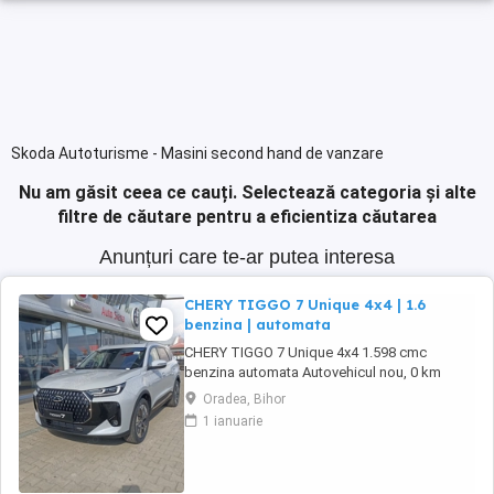
Skoda Autoturisme - Masini second hand de vanzare
Nu am găsit ceea ce cauți.
Selectează categoria și alte
filtre de căutare pentru a eficientiza căutarea
Anunțuri care te-ar putea interesa
CHERY TIGGO 7 Unique 4x4 | 1.6
benzina | automata
CHERY TIGGO 7 Unique 4x4 1.598 cmc
benzina automata Autovehicul nou, 0 km
Garantie 7 ani in limita a 150.000 km Confort si
Oradea, Bihor
functionalitate 5 locuri Scaune imbracate in
1 ianuarie
piele ecologica Scaune fata cu incalzire si
ventilatie Scaun sofer reglabil electric pe 6
directii cu memorie Scaun ...