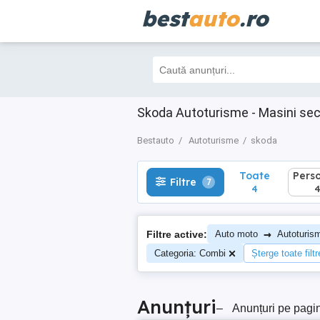
best
auto
.ro
Toate
Perso
Filtre
7
4
4
Skoda Autoturisme - Masini se
Bestauto
Autoturisme
skoda
Toate
Pers
Filtre
7
4
→
Filtre active:
Auto moto
Autoturis
Categoria: Combi
Șterge toate filtr
Anunțuri
–
Anunțuri pe pagi