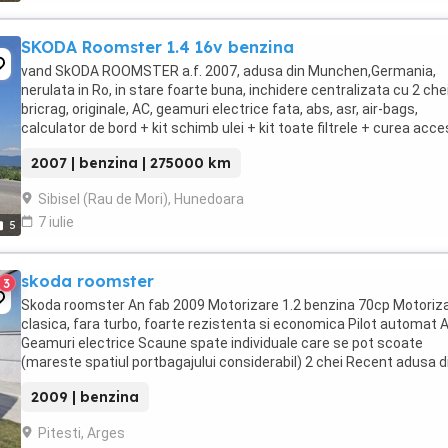
SKODA Roomster 1.4 16v benzina
vand SkODA ROOMSTER a.f. 2007, adusa din Munchen,Germania,
nerulata in Ro, in stare foarte buna, inchidere centralizata cu 2 chei
bricrag, originale, AC, geamuri electrice fata, abs, asr, air-bags,
calculator de bord + kit schimb ulei + kit toate filtrele + curea acces
toate cadou ! (valoare ...
2007 | benzina | 275000 km
Sibisel (Rau de Mori), Hunedoara
7 iulie
5
skoda roomster
3
Skoda roomster An fab 2009 Motorizare 1.2 benzina 70cp Motoriz
clasica, fara turbo, foarte rezistenta si economica Pilot automat 
Geamuri electrice Scaune spate individuale care se pot scoate
(mareste spatiul portbagajului considerabil) 2 chei Recent adusa d
Germania Nu s-au scos nr rosii Roti ...
2009 | benzina
Pitesti, Arges