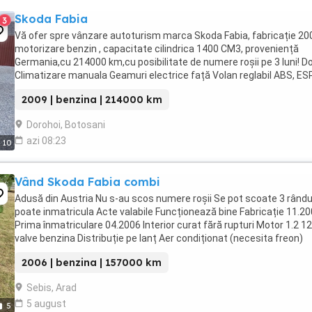
Skoda Fabia
3
Vă ofer spre vânzare autoturism marca Skoda Fabia, fabricație 200
motorizare benzin , capacitate cilindrica 1400 CM3, proveniență
Germania,cu 214000 km,cu posibilitate de numere roșii pe 3 luni! Do
Climatizare manuala Geamuri electrice față Volan reglabil ABS, ESP
AIRBAG-URI Servodirecție ...
2009 | benzina | 214000 km
Dorohoi, Botosani
azi 08:23
10
Vând Skoda Fabia combi
Adusă din Austria Nu s-au scos numere roșii Se pot scoate 3 rându
poate inmatricula Acte valabile Funcționează bine Fabricație 11.2
Prima înmatriculare 04.2006 Interior curat fără rupturi Motor 1.2 12
valve benzina Distribuție pe lanț Aer condiționat (necesita freon)
Geamuri electrice ...
2006 | benzina | 157000 km
Sebis, Arad
5 august
5