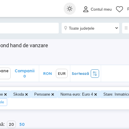
ane
Companii
RON
EUR
Sortează
Contul meu
0
cond hand de vanzare
oane
Companii
RON
EUR
Sortează
4
0
me
Skoda
Persoane
Norma euro: Euro 4
Stare: Inmatric
ele
nă:
20
50