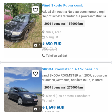
Vând Skoda Fabia combi
Adusă din Austria Nu s-au scos numere roșii
Se pot scoate 3 rânduri Se poate inmatricula
Acte valabile Funcționează bine Fabricație
2006 | benzina | 157000 km
11.2005 Prima înmatriculare 04.2006 Interior
curat fără rupturi Motor 1.2 12 valve benzina
Sebis, Arad
Distribuție pe lanț Aer condiționat (necesita
5 august
freon) Geamuri electrice ...
650 EUR
5
750 EUR
Telefon validat
SKODA Roomster 1.4 16v benzina
vand SkODA ROOMSTER a.f. 2007, adusa din
Munchen,Germania, nerulata in Ro, in stare
foarte buna, inchidere centralizata cu 2 chei
2007 | benzina | 275000 km
tip bricrag, originale, AC, geamuri electrice
fata, abs, asr, air-bags, calculator de bord +
Sibisel (Rau de Mori), Hunedoara
kit schimb ulei + kit toate filtrele + curea
7 iulie
accesorii toate cadou ! (valoare ...
1,699 EUR
5