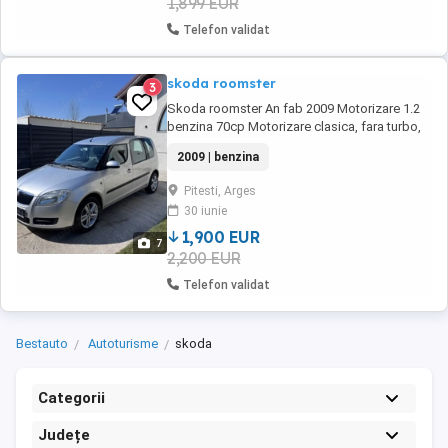
1,899 EUR
Telefon validat
skoda roomster
3
Skoda roomster An fab 2009 Motorizare 1.2
benzina 70cp Motorizare clasica, fara turbo,
foarte rezistenta si economica Pilot automat
2009 | benzina
AC Geamuri electrice Scaune spate
individuale care se pot scoate (mareste
Pitesti, Arges
spatiul portbagajului considerabil) 2 chei
30 iunie
Recent adusa din Germania Nu s-au scos nr
rosii Roti ...
1,900 EUR
7
2,200 EUR
Telefon validat
Bestauto
Autoturisme
skoda
Categorii
Județe