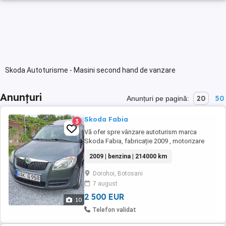
Skoda Autoturisme - Masini second hand de vanzare
Anunțuri
20
50
Anunțuri pe pagină:
Skoda Fabia
3
Vă ofer spre vânzare autoturism marca
Skoda Fabia, fabricație 2009 , motorizare
benzin , capacitate cilindrica 1400 CM3,
2009 | benzina | 214000 km
proveniență Germania,cu 214000 km,cu
posibilitate de numere roșii pe 3 luni! Dotări:
Dorohoi, Botosani
Climatizare manuala Geamuri electrice față
7 august
Volan reglabil ABS, ESP, AIRBAG-URI
Servodirecție ...
2 500 EUR
10
Telefon validat