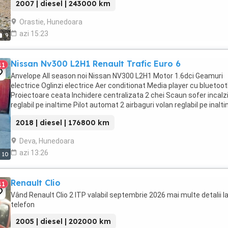
2007 | diesel | 243000 km
Orastie, Hunedoara
azi 15:23
9
Nissan Nv300 L2H1 Renault Trafic Euro 6
11
Anvelope All season noi Nissan NV300 L2H1 Motor 1.6dci Geamuri
electrice Oglinzi electrice Aer conditionat Media player cu bluetoo
Proiectoare ceata Inchidere centralizata 2 chei Scaun sofer incalzi
reglabil pe inaltime Pilot automat 2 airbaguri volan reglabil pe inalt
carte service
2018 | diesel | 176800 km
Deva, Hunedoara
azi 13:26
10
Renault Clio
11
Vând Renault Clio 2 ITP valabil septembrie 2026 mai multe detalii l
telefon
2005 | diesel | 202000 km