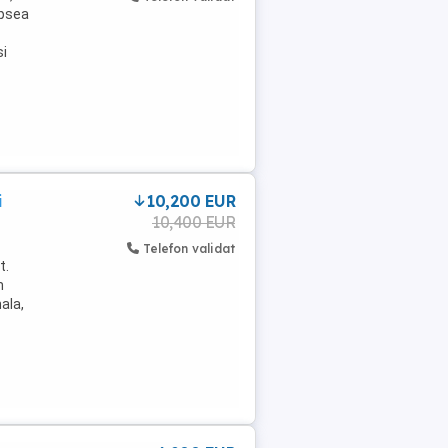
opsea
si
i
10,200 EUR
10,400 EUR
Telefon validat
t.
m
nala,