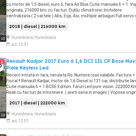
cu motor de 1,5 diesel, euro 6, fara Ad Blue Cutie manuala 6 + 1. V
originala, 216000 km, cu facturi. Dublu climatronic Inchidere
centralizata ( 2 cartele ) Abs, Esp, Asr, multiple airbaguri Full servo 
electric. 4 geamuri ...
2018 | diesel | 216000 km
Hunedoara, Hunedoara
10
azi 12:01
Renault Kadjar 2017 Euro 6 1,6 DCI 131 CP Bose Nav
2
Piele Keyless Led
Recent intrata in tara, nerulata Ro. Numere rosii valabile. Factura +
Fiscal !! Renault Kadjar, motor de 1,6 Diesel si 131 cai, distributie lan
Cutie manuala 6 + 1 BOSE Edition. Faruri Led pure vision. 222000 K
Reali cu facturi de intretinere. ( aveti seria in imagini ) Vopsea origi
fara retusuri, ...
2017 | diesel | 222000 km
Hunedoara, Hunedoara
10
azi 12:01