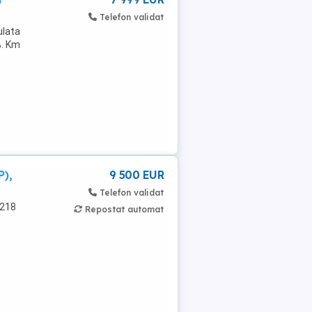
Telefon validat
ulata
%. Km
P),
9 500 EUR
Telefon validat
0218
Repostat automat