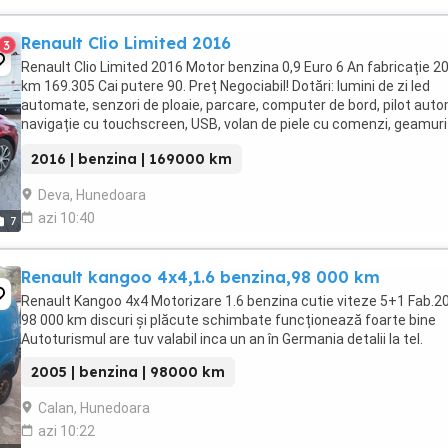
Renault Clio Limited 2016
3
Renault Clio Limited 2016 Motor benzina 0,9 Euro 6 An fabricație 2
km 169.305 Cai putere 90. Preț Negociabil! Dotări: lumini de zi led
automate, senzori de ploaie, parcare, computer de bord, pilot aut
navigație cu touchscreen, USB, volan de piele cu comenzi, geamuri
electrice față, oglinzi electrice ...
2016 | benzina | 169000 km
Deva, Hunedoara
azi 10:40
7
Renault kangoo 4x4,1.6 benzina,98 000 km
Renault Kangoo 4x4 Motorizare 1.6 benzina cutie viteze 5+1 Fab.2
98 000 km discuri și plăcute schimbate funcționează foarte bine
Autoturismul are tuv valabil inca un an în Germania detalii la tel.
2005 | benzina | 98000 km
Calan, Hunedoara
azi 10:22