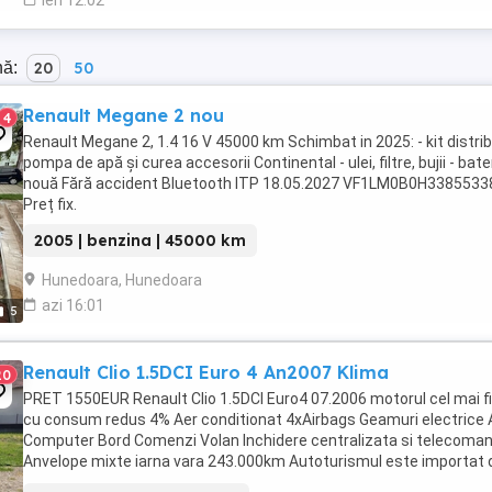
ieri 12:02
nă:
20
50
Renault Megane 2 nou
4
Renault Megane 2, 1.4 16 V 45000 km Schimbat in 2025: - kit distrib
pompa de apă și curea accesorii Continental - ulei, filtre, bujii - bate
nouă Fără accident Bluetooth ITP 18.05.2027 VF1LM0B0H3385533
Preț fix.
2005 | benzina | 45000 km
Hunedoara, Hunedoara
azi 16:01
5
Renault Clio 1.5DCI Euro 4 An2007 Klima
20
PRET 1550EUR Renault Clio 1.5DCI Euro4 07.2006 motorul cel mai fi
cu consum redus 4% Aer conditionat 4xAirbags Geamuri electrice
Computer Bord Comenzi Volan Inchidere centralizata si telecoma
Anvelope mixte iarna vara 243.000km Autoturismul este importat 
Austria si se gaseste intr o ...