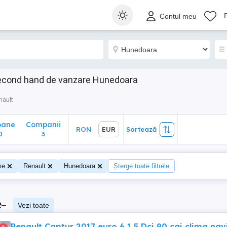
ane
Companii
RON
EUR
Sortează
Contul meu
3
second hand de vanzare Hunedoara
nault
oane
Companii
RON
EUR
Sortează
0
3
me
Renault
Hunedoara
Șterge toate filtrele
e
–
Vezi toate
Renault Captur 2017 euro 6 1,5 Dci 90 cai clima nav