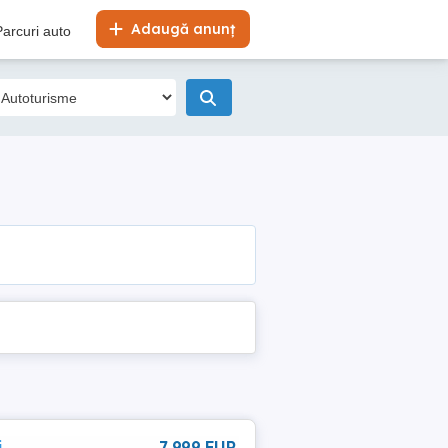
Adaugă anunț
Parcuri auto
i
7 999 EUR