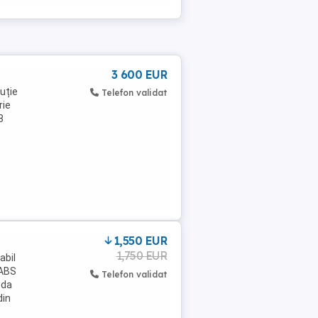
3 600 EUR
uție
Telefon validat
rie
8
1,550 EUR
1,750 EUR
abil
 ABS
Telefon validat
nda
din