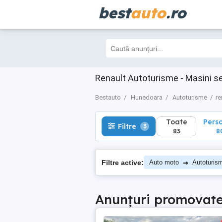
best
auto
.ro
Toate
Perso
Filtre
3
83
80
Renault Autoturisme - Masini 
Bestauto
Hunedoara
Autoturisme
re
Toate
Pers
Filtre
3
83
8
→
Filtre active:
Auto moto
Autoturis
Anunțuri promovat