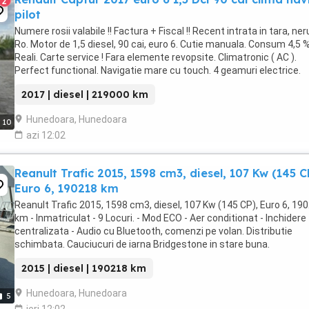
2
pilot
Numere rosii valabile !! Factura + Fiscal !! Recent intrata in tara, ner
Ro. Motor de 1,5 diesel, 90 cai, euro 6. Cutie manuala. Consum 4,5 
Reali. Carte service ! Fara elemente revopsite. Climatronic ( AC ).
Perfect functional. Navigatie mare cu touch. 4 geamuri electrice.
Oglinzi electrice. ...
2017 | diesel | 219000 km
Hunedoara, Hunedoara
10
azi 12:02
Reanult Trafic 2015, 1598 cm3, diesel, 107 Kw (145 C
Euro 6, 190218 km
Reanult Trafic 2015, 1598 cm3, diesel, 107 Kw (145 CP), Euro 6, 19
km - Inmatriculat - 9 Locuri. - Mod ECO - Aer conditionat - Inchidere
centralizata - Audio cu Bluetooth, comenzi pe volan. Distributie
schimbata. Cauciucuri de iarna Bridgestone in stare buna.
VF1JL000X53869785
2015 | diesel | 190218 km
Hunedoara, Hunedoara
5