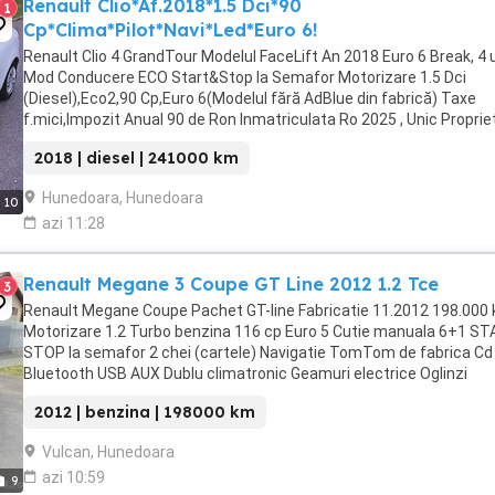
Renault Clio*Af.2018*1.5 Dci*90
1
Cp*Clima*Pilot*Navi*Led*Euro 6!
Renault Clio 4 GrandTour Modelul FaceLift An 2018 Euro 6 Break, 4 
Mod Conducere ECO Start&Stop la Semafor Motorizare 1.5 Dci
(Diesel),Eco2,90 Cp,Euro 6(Modelul fără AdBlue din fabrică) Taxe
f.mici,Impozit Anual 90 de Ron Inmatriculata Ro 2025 , Unic Propriet
Carnet service, ITP ...
2018 | diesel | 241000 km
Hunedoara, Hunedoara
10
azi 11:28
Renault Megane 3 Coupe GT Line 2012 1.2 Tce
3
Renault Megane Coupe Pachet GT-line Fabricatie 11.2012 198.000
Motorizare 1.2 Turbo benzina 116 cp Euro 5 Cutie manuala 6+1 ST
STOP la semafor 2 chei (cartele) Navigatie TomTom de fabrica C
Bluetooth USB AUX Dublu climatronic Geamuri electrice Oglinzi
electrice + rabatabile electric Keyless ...
2012 | benzina | 198000 km
Vulcan, Hunedoara
azi 10:59
9