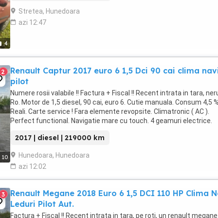
Stretea, Hunedoara
azi 12:47
4
Renault Captur 2017 euro 6 1,5 Dci 90 cai clima nav
2
pilot
Numere rosii valabile !! Factura + Fiscal !! Recent intrata in tara, ner
Ro. Motor de 1,5 diesel, 90 cai, euro 6. Cutie manuala. Consum 4,5 
Reali. Carte service ! Fara elemente revopsite. Climatronic ( AC ).
Perfect functional. Navigatie mare cu touch. 4 geamuri electrice.
Oglinzi electrice. ...
2017 | diesel | 219000 km
Hunedoara, Hunedoara
10
azi 12:02
Renault Megane 2018 Euro 6 1,5 DCI 110 HP Clima N
3
Leduri Pilot Aut.
Factura + Fiscal !! Recent intrata in tara, pe roti, un renault megane