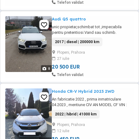
Telefon validat
Audi Q5 quattro
unic propietar,schimbat tot ,impecabila
pentru pretentiosi.Vand sau schimb.
2017 | diesel | 200000 km
Plopeni, Prahova
27 iulie
20 500 EUR
8
Telefon validat
Honda CR-V Hybrid 2023 2WD
An fabricatie 2022 , prima inmatriculare
04.2023 , mentiune CIV AN MODEL CF VIN :
2023 Vopsea ALB PERLAT Garantie extinsa
2022 | hibrid | 41000 km
producator pana in 2033 Istoric service Faruri
full LED Sistem de navigatie Garmin Pilot
Plopeni, Prahova
automat adaptiv (Adaptive Cruise Control)
12 iulie
(LOW-SPEED FOLLOWING) Senzori de
parcare fata-spate ...