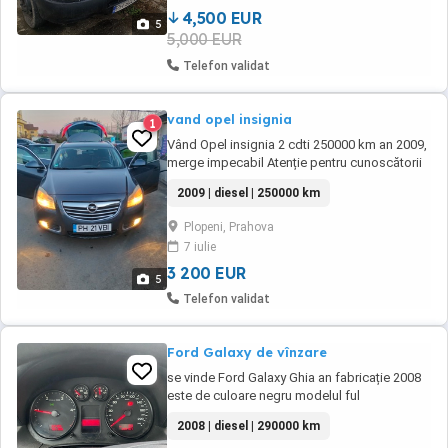
4,500 EUR
5
5,000 EUR
Telefon validat
vand opel insignia
1
Vând Opel insignia 2 cdti 250000 km an 2009,
merge impecabil Atenție pentru cunoscătorii
de insignia a nu se confunda cu mașinile ne
2009 | diesel | 250000 km
întreținute. Discuri și plăcute noi 300 euro Kit
ambreiaj volanta + disc+placa +rulment
Plopeni, Prahova
schimbat de 10000.km 800 euro Kit distribuție
7 iulie
schimbat de 15000 km 400 euro baterie ...
3 200 EUR
5
Telefon validat
Ford Galaxy de vînzare
se vinde Ford Galaxy Ghia an fabricație 2008
este de culoare negru modelul ful
2008 | diesel | 290000 km