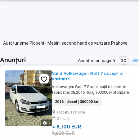
Autoturisme Plopeni - Masini second hand de vanzare Prahova
Anunțuri
20
50
Anunțuri pe pagină:
Vând Volkswagen Golf 7 accept si
variante
Volkswagen Golf 7 Specificații tehnice: An
fabricație: 08.2016 Rulaj:300000 Motorizare:
2000 Cutie viteze: Automată Normă de
2016 | diesel | 300000 km
poluare: EURO 6 Opțiuni principale: Încălzire în
scaune Geamuri electrice Navigatie Lumini de
Plopeni, Prahova
zi Stopuri LED Climă pentru pasagerii din
27 iulie
spate Senzori parcare ...
7
8,700 EUR
9,600 EUR