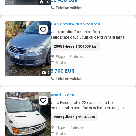
30 450 EUR
10
Telefon validat
De vanzare auto touran
Unic propitar Romania . Rog
seriozitate,cauciucuri cu genti vara si iarna
2008 | diesel | 309000 km
Plopeni, Prahova
8 iulie
3 700 EUR
6
Telefon validat
vand Iveco
vând Iveco motor 28 clasic cu turbo
basculabil in acte fac și schimb cu mașina
mică plus 2 3 mi eur diferența din partea
2001 | diesel | 12345 km
dumneavoastră
Plopeni, Prahova
8 iulie