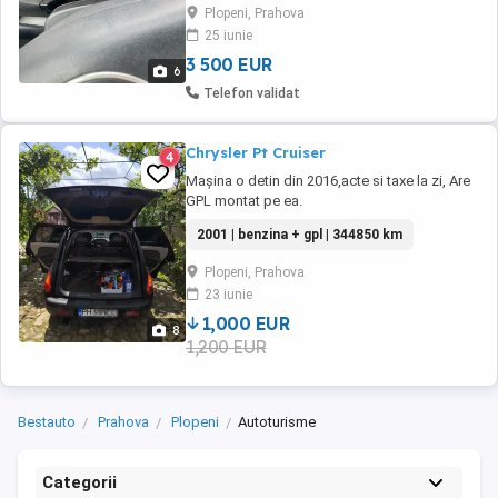
Plopeni, Prahova
25 iunie
3 500 EUR
6
Telefon validat
Chrysler Pt Cruiser
4
Mașina o detin din 2016,acte si taxe la zi, Are
GPL montat pe ea.
2001 | benzina + gpl | 344850 km
Plopeni, Prahova
23 iunie
1,000 EUR
8
1,200 EUR
Bestauto
Prahova
Plopeni
Autoturisme
Categorii