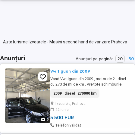
Autoturisme Izvoarele - Masini second hand de vanzare Prahova
Anunțuri
20
50
Anunțuri pe pagină:
Vw tiguan din 2009
Vand Vw tiguan din 2009 , motor de 2 l disel
cu 270 de mi de km . Are tote schimburile
facute : ulei , filtre , curele , discuri , placute .
2009 | diesel | 270000 km
Masina este 4 4 prevazuta cu carlig de
remorcare . Petru mai multe detali
Izvoarele, Prahova
contactatima pe wattap
22 iunie
5 500 EUR
5
Telefon validat