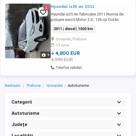
Hyundai ix35 an 2011
1
Hyundai ix35 An fabricație 2011 Norma de
poluare euro5 Motor 2.0 ; 136 cp Dotări:
-ștergătoare automate -faruri automate -
2011 | diesel | 1000 km
lumini automate -pilot automat -încălzire în
scaune+banchetele din spate -clima
Izvoarele, Prahova
automată pe 2 zone -panoramic -navigație cu
19 iunie
touch -keyless go și keyless entry -senzori
parcare ...
4,800 EUR
9
4,999 EUR
Telefon validat
Bestauto
Prahova
Izvoarele
Autoturisme
Categorii
Autoturisme
Județe
Localități