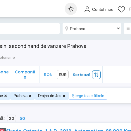
ane
Companii
RON
EUR
Sortează
Contul meu
0
sini second hand de vanzare Prahova
oturisme
oane
Companii
RON
EUR
Sortează
0
me
Prahova
Drajna de Jos
Șterge toate filtrele
nă:
20
50