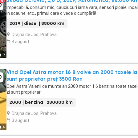
Skoda Octavia, 1,6 D, 2019, Automatica, 88.000 K
5
Impecabilă, consum mic, cauciucuri iarna vara, sensori ploaie, incal
in scaune, etc., primul care o vede o cumpără!
2019 | diesel | 88000 km
Drajna de Jos, Prahova
4 august
7
Vind Opel Astra motor 16 8 valve an 2000 taxele la 
sunt proprietar preț 3500 Ron
Opel Astra Vălenii de munte an 2000 motor 1 6 benzina toate taxel
zi sunt proprietar
2000 | benzina | 280000 km
Drajna de Jos, Prahova
3 august
4