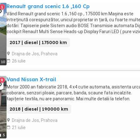
Renault grand scenic 1.6 ,160 Cp
1
Vând Renault grand scenic 1.6 ,160 cp , 175000 km Mașina este
întreținută corespunzător, unicul proprietar in țară, cu foarte mult
dotări: Tapiserie piele Sistem audio BOSE Transmisie automata Dig
cockpit Renault Multi Sense Heads-up Display Faruri LED ( pure vizi
Sistem de navigatie ...
2017 | diesel | 175000 km
Drajna de Jos, Prahova
26 iulie
10
Vand Nissan X-trail
9
Motor 2000 an fabricatie 2018, 4 x4 cutie automata, asistenta urc
coborare, senzori ploaie, parcare, banda, scaune fata incalzite.
tapițerie textila, nu are panoramic. Mai multe detalii la telefon.
2018 | diesel | 190000 km
Drajna de Jos, Prahova
21 iulie
5