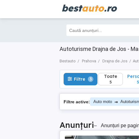
best
auto
.ro
Toate
Perso
Filtre
3
5
5
Autoturisme Drajna de Jos - Ma
Bestauto
Prahova
Drajna de Jos
Aut
Toate
Pers
Filtre
3
5
5
→
Filtre active:
Auto moto
Autoturis
Anunțuri
–
Anunțuri pe pagi