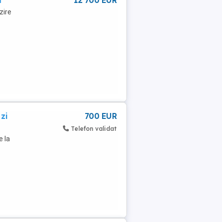
m
12 700 EUR
zire
zi
700 EUR
Telefon validat
e la