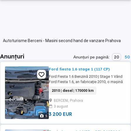
Autoturisme Berceni - Masini second hand de vanzare Prahova
Anunțuri
20
50
Anunțuri pe pagină:
Ford fiesta 1.6 stage 1 (117 CP)
Ford Fiesta 1.6 Benzină 2010 | Stage 1 Vând
Ford Fiesta 1.6, an fabricație 2010, o mașină
îngrijită și plăcută la condus, ideală atât
2010 | diesel | 170000 km
pentru oraș, cât și pentru drumuri mai lungi.
Motorul funcționează foarte bine, iar datorită
BERCENI, Prahova
softului Stage 1 are un plus de putere și un
3 august
răspuns mai rapid la accelerație. Mașina ...
3 200 EUR
5