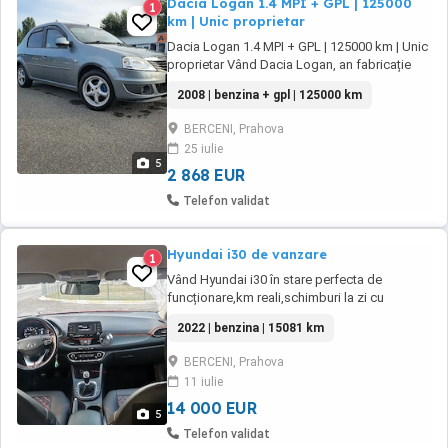
Dacia Logan 1.4 MPI + GPL | 125000
1
km | Unic proprietar
Dacia Logan 1.4 MPI + GPL | 125000 km | Unic
proprietar Vând Dacia Logan, an fabricație
2008, motorizare 1.4 MPI benzină + GPL, în
2008 | benzina + gpl | 125000 km
stare foarte bună de funcționare. Sunt unic
proprietar de la achiziția mașinii. Mașina are
BERCENI, Prahova
125.000 km reali, iar dețin carnetul de
25 iulie
întreținere. Instalația GPL a fost montată ...
5
2 868 EUR
Telefon validat
Hyundai i30 de vanzare
1
Vând Hyundai i30 în stare perfecta de
funcționare,km reali,schimburi la zi cu
următoarele dotari: Aer condiționat Comenzi
2022 | benzina | 15081 km
volan Senzori oboseala
BERCENI, Prahova
11 iulie
14 000 EUR
5
Telefon validat