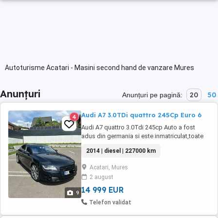
Autoturisme Acatari - Masini second hand de vanzare Mures
Anunțuri
20
50
Anunțuri pe pagină:
Audi A7 3.0TDi quattro 245Cp Euro 6
4
Audi A7 quattro 3.0Tdi 245cp Auto a fost
adus din germania si este inmatriculat,toate
actele sunt in regula si se ofera fiscal. Se
2014 | diesel | 227000 km
vinde doar cu perfectarea actelor. Masina
este folosita zilnic,kilometrii sunt usor in
Acatari, Mures
crestere. Pret usor negociabil in limita bunului
2 august
simt. NU FAC SCHIMBURI. La 214000 ...
14 999 EUR
9
Telefon validat