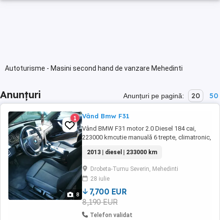
Autoturisme - Masini second hand de vanzare Mehedinti
Anunțuri
20
50
Anunțuri pe pagină:
Vând Bmw F31
1
Vând BMW F31 motor 2.0 Diesel 184 cai,
223000 kmcutie manuală 6 trepte, climatronic,
încălzire în scaune, interiorul nu este rupt,
2013 | diesel | 233000 km
hedap ul display, senzori ploaie, lumini,
senzori parcare față spate cu afișare pe
Drobeta-Turnu Severin, Mehedinti
display, navigație prin satelit actualizata la zi,
28 iulie
haion electric și multe altele dotări. ...
7,700 EUR
8
8,190 EUR
Telefon validat