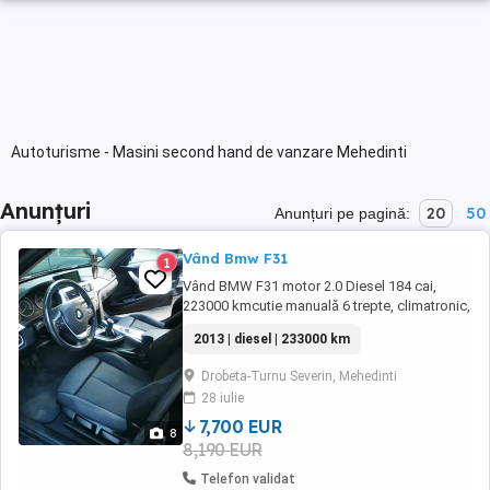
Autoturisme - Masini second hand de vanzare Mehedinti
Anunțuri
20
50
Anunțuri pe pagină:
Vând Bmw F31
1
Vând BMW F31 motor 2.0 Diesel 184 cai,
223000 kmcutie manuală 6 trepte, climatronic,
încălzire în scaune, interiorul nu este rupt,
2013 | diesel | 233000 km
hedap ul display, senzori ploaie, lumini,
senzori parcare față spate cu afișare pe
Drobeta-Turnu Severin, Mehedinti
display, navigație prin satelit actualizata la zi,
28 iulie
haion electric și multe altele dotări. ...
7,700 EUR
8
8,190 EUR
Telefon validat