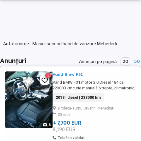
Autoturisme - Masini second hand de vanzare Mehedinti
Anunțuri
20
50
Anunțuri pe pagină:
Vând Bmw F31
1
Vând BMW F31 motor 2.0 Diesel 184 cai,
223000 kmcutie manuală 6 trepte, climatronic,
încălzire în scaune, interiorul nu este rupt,
2013 | diesel | 233000 km
hedap ul display, senzori ploaie, lumini,
senzori parcare față spate cu afișare pe
Drobeta-Turnu Severin, Mehedinti
display, navigație prin satelit actualizata la zi,
28 iulie
haion electric și multe altele dotări. ...
7,700 EUR
8
8,190 EUR
Telefon validat