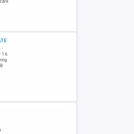
rcare
ATE
r 1.6
ring
SB
a