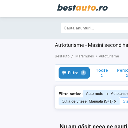
best
auto
.ro
Toate
Perso
Filtre
6
2
2
Autoturisme - Masini second h
Bestauto
Maramures
Autoturisme
Toate
Pers
Filtre
6
2
2
→
Filtre active:
Auto moto
Autoturis
Cutia de viteze: Manuala (5+1)
Ște
Nu am găsit ceea ce cauți