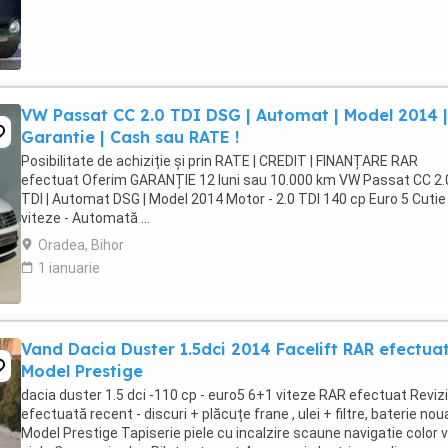
VW Passat CC 2.0 TDI DSG | Automat | Model 2014 |
Garantie | Cash sau RATE !
Posibilitate de achiziție și prin RATE | CREDIT | FINANȚARE RAR
efectuat Oferim GARANȚIE 12 luni sau 10.000 km VW Passat CC 2.
TDI | Automat DSG | Model 2014 Motor - 2.0 TDI 140 cp Euro 5 Cutie
viteze - Automată ...
Oradea, Bihor
1 ianuarie
Vand Dacia Duster 1.5dci 2014 Facelift RAR efectua
Model Prestige
dacia duster 1.5 dci -110 cp - euro5 6+1 viteze RAR efectuat Reviz
efectuată recent - discuri + plăcuțe frane , ulei + filtre, baterie noua
Model Prestige Tapiserie piele cu incalzire scaune navigatie color 