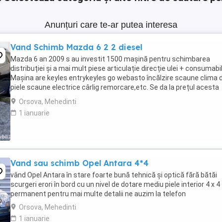
Anunțuri care te-ar putea interesa
Vand Schimb Mazda 6 2 2 diesel
Mazda 6 an 2009 s au investit 1500 mașină pentru schimbarea
distribuției și a mai mult piese articulație direcție ulei + consumabi
Mașina are keyles entrykeyles go webasto încălzire scaune clima 
piele scaune electrice cârlig remorcare,etc. Se da la prețul acesta
fiindcă este afectată de grindină ...
Orsova, Mehedinti
1 ianuarie
Vand sau schimb Opel Antara 4*4
vând Opel Antara în stare foarte bună tehnică și optică fără bătăi
scurgeri erori în bord cu un nivel de dotare mediu piele interior 4 x 4
permanent pentru mai multe detalii ne auzim la telefon
Orsova, Mehedinti
1 ianuarie