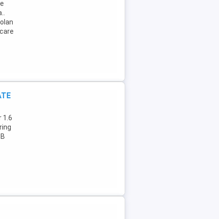
ie
..
volan
rcare
ATE
r 1.6
ring
SB