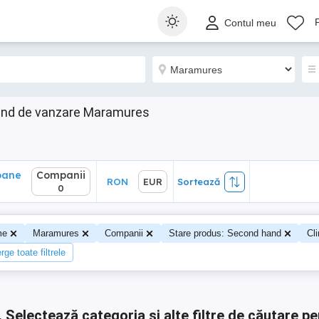
ane
Companii
RON
EUR
Sortează
Contul meu
0
and de vanzare Maramures
oane
Companii
RON
EUR
Sortează
0
me
Maramures
Companii
Stare produs: Second hand
Cl
rge toate filtrele
.
Selectează categoria și alte filtre de căutare pe