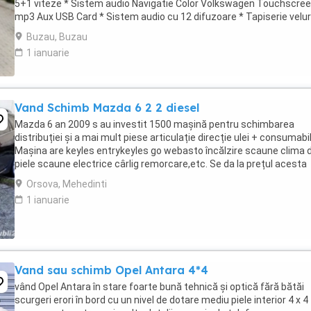
5+1 viteze * Sistem audio Navigatie Color Volkswagen Touchscree
mp3 Aux USB Card * Sistem audio cu 12 difuzoare * Tapiserie velur
impecabila * Incalzire ...
Buzau, Buzau
1 ianuarie
Vand Schimb Mazda 6 2 2 diesel
Mazda 6 an 2009 s au investit 1500 mașină pentru schimbarea
distribuției și a mai mult piese articulație direcție ulei + consumabi
Mașina are keyles entrykeyles go webasto încălzire scaune clima 
piele scaune electrice cârlig remorcare,etc. Se da la prețul acesta
fiindcă este afectată de grindină ...
Orsova, Mehedinti
1 ianuarie
Vand sau schimb Opel Antara 4*4
vând Opel Antara în stare foarte bună tehnică și optică fără bătăi
scurgeri erori în bord cu un nivel de dotare mediu piele interior 4 x 4