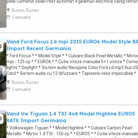
piele Comenzi volan Pilot automat 4 geamuri electrice carlig remo
jante ...
Buzau, Buzau
1 ianuarie
Vand Ford Focus 1.6 mpi 2015 EURO6 Model Style R
Import Recent Germania
* Ford Focus * * Model Style * * Culoare Black Pearl Metallic * Moto
mpi - 125 cp * * EURO6 * * Cutie viteze manuala 5+1 viteze * Corne
lights * Daylight * Sistem audio Navigatie Color Ford cd mp3 Aux U
Card * Sistem audio cu 12 difuzoare * Tapiserie velur impecabila *
Incalzire ...
Buzau, Buzau
1 ianuarie
Vand Vw Tiguan 1.4 TSI 4x4 Model Highline EURO5
RATE Import Germania
* Volkswagen Tiguan * * Model Highline * * Culoare Carbon Pearl
Metallic * Motor 1.4 TSI - 150 cp * * EURO5 * * Cutie viteze manual