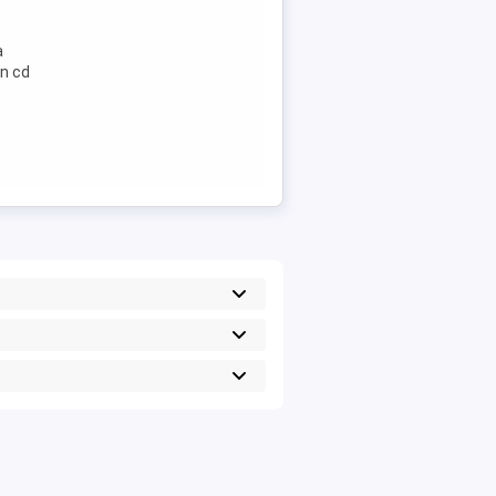
a
n cd