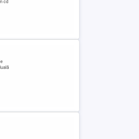
n cd
le
duală