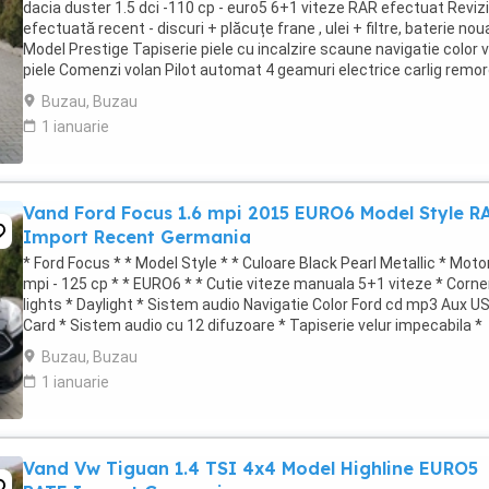
dacia duster 1.5 dci -110 cp - euro5 6+1 viteze RAR efectuat Reviz
efectuată recent - discuri + plăcuțe frane , ulei + filtre, baterie noua
Model Prestige Tapiserie piele cu incalzire scaune navigatie color 
piele Comenzi volan Pilot automat 4 geamuri electrice carlig remo
jante ...
Buzau, Buzau
1 ianuarie
Vand Ford Focus 1.6 mpi 2015 EURO6 Model Style R
Import Recent Germania
* Ford Focus * * Model Style * * Culoare Black Pearl Metallic * Moto
mpi - 125 cp * * EURO6 * * Cutie viteze manuala 5+1 viteze * Corne
lights * Daylight * Sistem audio Navigatie Color Ford cd mp3 Aux U
Card * Sistem audio cu 12 difuzoare * Tapiserie velur impecabila *
Incalzire ...
Buzau, Buzau
1 ianuarie
Vand Vw Tiguan 1.4 TSI 4x4 Model Highline EURO5