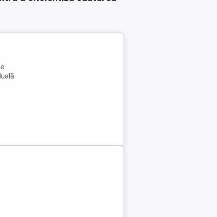
le
duală