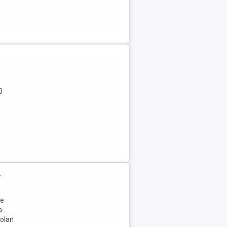
0
t
ie
..
volan