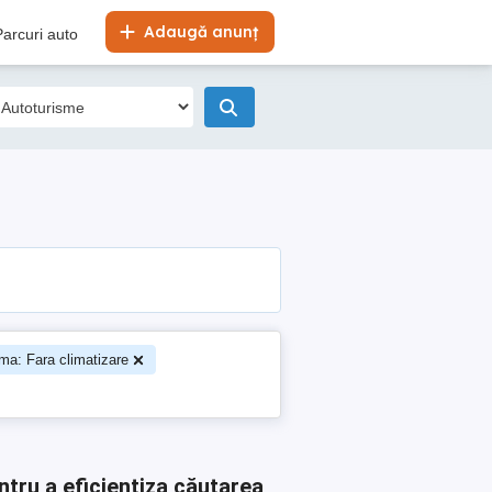
Adaugă anunț
Parcuri auto
ima: Fara climatizare
ntru a eficientiza căutarea