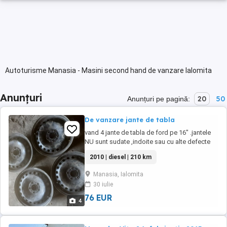
Autoturisme Manasia - Masini second hand de vanzare Ialomita
Anunțuri
20
50
Anunțuri pe pagină:
De vanzare jante de tabla
vand 4 jante de tabla de ford pe 16" .jantele
NU sunt sudate ,indoite sau cu alte defecte
2010 | diesel | 210 km
Manasia, Ialomita
30 iulie
76 EUR
4