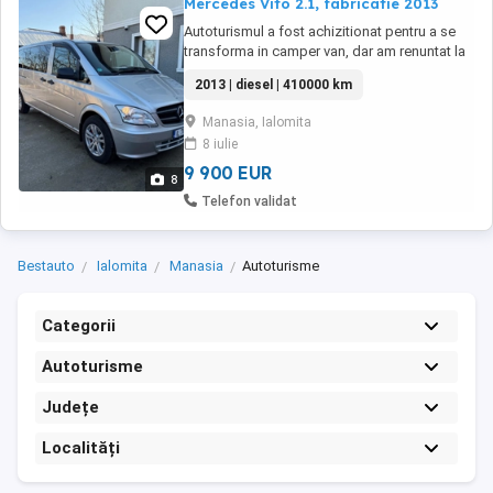
Mercedes Vito 2.1, fabricatie 2013
Autoturismul a fost achizitionat pentru a se
transforma in camper van, dar am renuntat la
proiect. Este varianta lunga, cu deschidere usi
2013 | diesel | 410000 km
laterale pe ambele parti. Nu detin toate
banchetele pentru pasageri, doar ce se vede
Manasia, Ialomita
in poze. Motorul a fost schimbat de vechiul
8 iulie
proprietar, apare pe carte si talon ...
9 900 EUR
8
Telefon validat
Bestauto
Ialomita
Manasia
Autoturisme
Categorii
Autoturisme
Județe
Localități