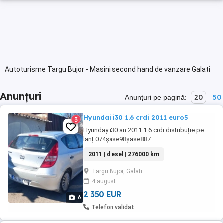
Autoturisme Targu Bujor - Masini second hand de vanzare Galati
Anunțuri
20
50
Anunțuri pe pagină:
Hyundai i30 1.6 crdi 2011 euro5
3
Hyunday i30 an 2011 1.6 crdi distribuție pe
lanț 074șase98șase887
2011 | diesel | 276000 km
Targu Bujor, Galati
4 august
2 350 EUR
6
Telefon validat