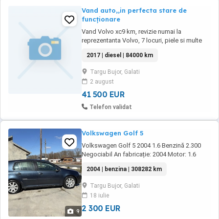
Vand auto,,in perfecta stare de
funcționare
Vand Volvo xc9 km, revizie numai la
reprezentanta Volvo, 7 locuri, piele si multe
altele
2017 | diesel | 84000 km
Targu Bujor, Galati
2 august
41 500 EUR
Telefon validat
Volkswagen Golf 5
Volkswagen Golf 5 2004 1.6 Benzină 2.300
Negociabil An fabricație: 2004 Motor: 1.6
benzină Cutie de viteze manuală, 6 trepte
2004 | benzina | 308282 km
Kilometraj: 308.282 km Fără martori aprinși în
bord Motor și cutie funcționează bine Preț:
Targu Bujor, Galati
2.300 negociabil Mașina se prezintă și
18 iulie
funcționează bine pentru ...
2 300 EUR
9