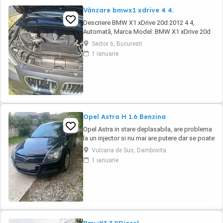
Vânzare bmwx1 xdrive 4 4.
Descriere BMW X1 xDrive 20d 2012 4 4,
Automată, Marca Model: BMW X1 xDrive 20d
(motorizare diesel, 190 CP, 4 4, transmisie
Sector 6, Bucuresti
automată) An fabricație: noiembrie 2012
1 ianuarie
Kilometraj: 215.000 km Culoare: gri scaune
încălzite Întreținere recentă Schimburi
efectuate în iunie 2026 plăcuțe de frână +
senzor, ...
Opel Astra H 1.6 Benzina
Opel Astra in stare deplasabila, are problema
la un injector si nu mai are putere dar se poate
deplasa, pretul este negociabil la fata locului,
Vulcana de Sus, Dambovita
masina are si instalație Gpl omologată.
1 ianuarie