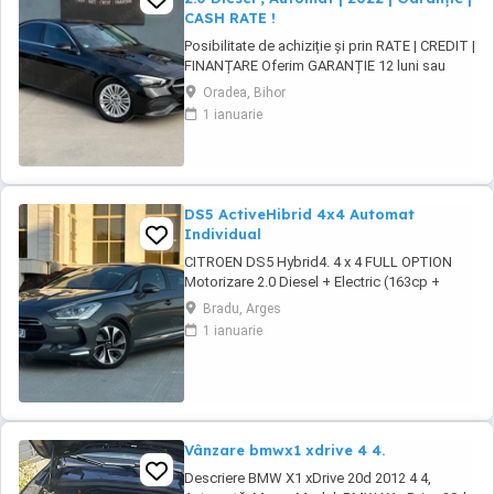
CASH RATE !
Posibilitate de achiziție și prin RATE | CREDIT |
FINANȚARE Oferim GARANȚIE 12 luni sau
10.000 km Mercedes-Benz C 200d 9G-Tronic
Oradea, Bihor
Avantgarde Motor - 2.0 diesel , Mild-hybrid
1 ianuarie
163 CP, Euro6 + motor electric 15 kW hibrid
Cutie viteze - ...
DS5 ActiveHibrid 4x4 Automat
Individual
CITROEN DS5 Hybrid4. 4 x 4 FULL OPTION
Motorizare 2.0 Diesel + Electric (163cp +
37cp) Import Olanda 2024 - an fabricatie 2012
Bradu, Arges
. Cutie automata (Mod Sport) + Padele F1 .
1 ianuarie
Norma de poluare Euro 5 Plafon Panoramic
Interior piele full electric încălzire, memorie si
masaj Sistem Comfort Keyless ...
Vânzare bmwx1 xdrive 4 4.
Descriere BMW X1 xDrive 20d 2012 4 4,