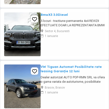
BmwX3 3.0Diesel
5 locuri - tractiune permanenta 4x4 REVIZII
EFECTUATE DOAR LA REPREZENTANTA BMW
CUTIE AUTOMATA 8+1 TREPTE 3 moduri
Sector 4, Bucuresti
condus AUTOHOLD ASISTENT PLECARE DIN
1 ianuarie
RAMPA Camera frontala parbriz asistenta
schimbare faza lunga scurta si recunoastere
semne rutiere Keyless Go ! Pornire fara cheie
Keyless ...
VW Tiguan Automat Posibilitate rate
leasing Garanție 12 luni
Dealer autorizat AUTO POP-RMN SRL va ofera
o gama variata de autoturisme, posibilitate
test drive si comenzi. Va asteptam in parcul
Brasov, Brasov
nostru pentru vizionari. * Posibilitate finantare,
1 ianuarie
rate leasing Garantie 12 luni ####FINANTARE-
Persoane fizice-Persoane Juridice-Contracte
de munca in strainatate### ...