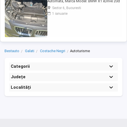
Automată, Marca Model: BMW X1 xDrive 20d
(motorizare diesel, 190 CP, 4 4, transmisie
Sector 6, Bucuresti
automată) An fabricație: noiembrie 2012
1 ianuarie
Kilometraj: 215.000 km Culoare: gri scaune
încălzite Întreținere recentă Schimburi
efectuate în iunie 2026 plăcuțe de frână +
senzor, ...
Bestauto
Galati
Costache Negri
Autoturisme
Categorii
Județe
Localități