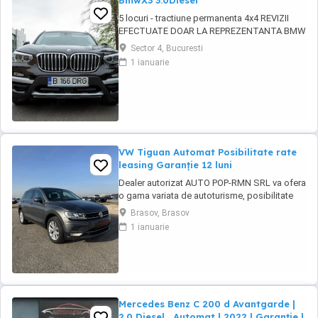
BmwX3 3.0Diesel
5 locuri - tractiune permanenta 4x4 REVIZII
EFECTUATE DOAR LA REPREZENTANTA BMW
CUTIE AUTOMATA 8+1 TREPTE 3 moduri
Sector 4, Bucuresti
condus AUTOHOLD ASISTENT PLECARE DIN
1 ianuarie
RAMPA Camera frontala parbriz asistenta
schimbare faza lunga scurta si recunoastere
semne rutiere Keyless Go ! Pornire fara cheie
Keyless ...
VW Tiguan Automat Posibilitate rate
leasing Garanție 12 luni
Dealer autorizat AUTO POP-RMN SRL va ofera
o gama variata de autoturisme, posibilitate
test drive si comenzi. Va asteptam in parcul
Brasov, Brasov
nostru pentru vizionari. * Posibilitate finantare,
1 ianuarie
rate leasing Garantie 12 luni ####FINANTARE-
Persoane fizice-Persoane Juridice-Contracte
de munca in strainatate### ...
Mercedes Benz C 200 d Avantgarde |
2.0 Diesel , Automat | 2022 | Garanție |