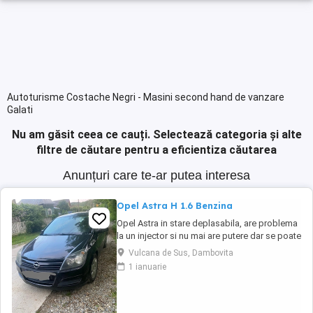
Autoturisme Costache Negri - Masini second hand de vanzare
Galati
Nu am găsit ceea ce cauți.
Selectează categoria și alte
filtre de căutare pentru a eficientiza căutarea
Anunțuri care te-ar putea interesa
Opel Astra H 1.6 Benzina
Opel Astra in stare deplasabila, are problema
la un injector si nu mai are putere dar se poate
deplasa, pretul este negociabil la fata locului,
Vulcana de Sus, Dambovita
masina are si instalație Gpl omologată.
1 ianuarie