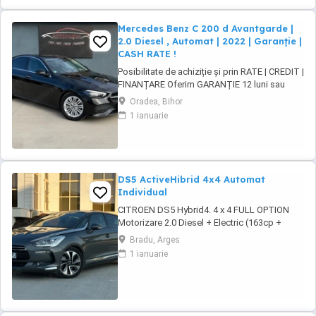
Mercedes Benz C 200 d Avantgarde |
2.0 Diesel , Automat | 2022 | Garanție |
CASH RATE !
Posibilitate de achiziție și prin RATE | CREDIT |
FINANȚARE Oferim GARANȚIE 12 luni sau
10.000 km Mercedes-Benz C 200d 9G-Tronic
Oradea, Bihor
Avantgarde Motor - 2.0 diesel , Mild-hybrid
1 ianuarie
163 CP, Euro6 + motor electric 15 kW hibrid
Cutie viteze - ...
DS5 ActiveHibrid 4x4 Automat
Individual
CITROEN DS5 Hybrid4. 4 x 4 FULL OPTION
Motorizare 2.0 Diesel + Electric (163cp +
37cp) Import Olanda 2024 - an fabricatie 2012
Bradu, Arges
. Cutie automata (Mod Sport) + Padele F1 .
1 ianuarie
Norma de poluare Euro 5 Plafon Panoramic
Interior piele full electric încălzire, memorie si
masaj Sistem Comfort Keyless ...