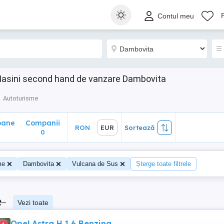
ane
Companii
RON
EUR
Sortează
Contul meu
0
Masini second hand de vanzare Dambovita
Autoturisme
oane
Companii
RON
EUR
Sortează
0
me
Dambovita
Vulcana de Sus
Șterge toate filtrele
e
–
Vezi toate
Opel Astra H 1.6 Benzina