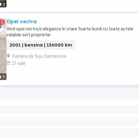
2
Opel vectra
3
Vind opel vectra b elegance în stare foarte bună cu toate actele
valabile sint proprietar
2001 | benzina | 136000 km
Vulcana de Sus, Dambovita
21 iulie
5