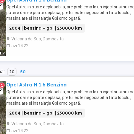
1
Opel Astra in stare deplasabila, are problema la un injector si nu ma
putere dar se poate deplasa, pretul este negociabil la fata locului,
masina are si instalație Gpl omologată.
2004 | benzina + gpl | 230000 km
Vulcana de Sus, Dambovita
azi 14:22
2
nă:
20
50
Opel Astra H 1.6 Benzina
1
Opel Astra in stare deplasabila, are problema la un injector si nu ma
putere dar se poate deplasa, pretul este negociabil la fata locului,
masina are si instalație Gpl omologată.
2004 | benzina + gpl | 230000 km
Vulcana de Sus, Dambovita
azi 14:22