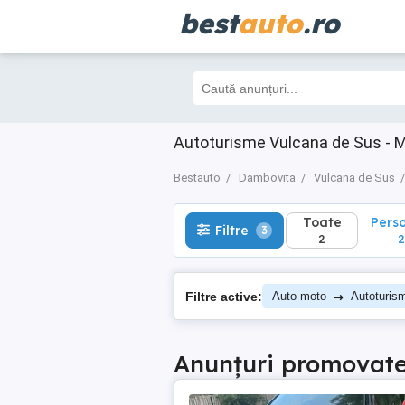
best
auto
.ro
Toate
Perso
Filtre
3
2
2
Autoturisme Vulcana de Sus - 
Bestauto
Dambovita
Vulcana de Sus
Toate
Pers
Filtre
3
2
2
→
Filtre active:
Auto moto
Autoturis
Anunțuri promovat