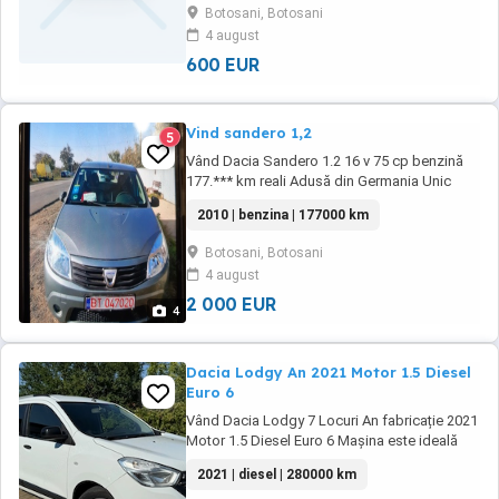
Botosani, Botosani
4 august
600 EUR
Vind sandero 1,2
5
Vând Dacia Sandero 1.2 16 v 75 cp benzină
177.*** km reali Adusă din Germania Unic
proprietar! Mașină prezintă urme de folosire
2010 | benzina | 177000 km
conform vârstei Dotări: Geamuri electrice
Oglinzi manuale A.C( necesita freon) Servo
Botosani, Botosani
direcție Închidere centralizata ABS 2chei
4 august
Dezaburire luneta CD player original ...
2 000 EUR
4
Dacia Lodgy An 2021 Motor 1.5 Diesel
Euro 6
Vând Dacia Lodgy 7 Locuri An fabricație 2021
Motor 1.5 Diesel Euro 6 Mașina este ideală
pentru familii datorită celor 7 locuri și
2021 | diesel | 280000 km
confortului sporit oferit de echiparea