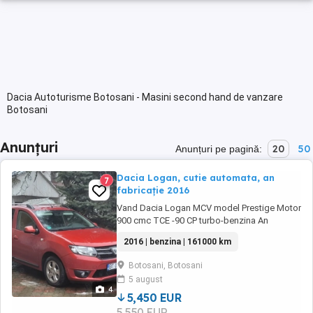
Dacia Autoturisme Botosani - Masini second hand de vanzare
Botosani
Anunțuri
20
50
Anunțuri pe pagină:
Dacia Logan, cutie automata, an
7
fabricație 2016
Vand Dacia Logan MCV model Prestige Motor
900 cmc TCE -90 CP turbo-benzina An
fabricație 2016 Cutie automata Unic
2016 | benzina | 161000 km
proprietar Aer conditionat Geamuri electrice
fata spate Oglinzi electrice Geamuri fumurii
Botosani, Botosani
Halogene bara Computer bord Start stop
5 august
Buton Eco Alarma Casetofon cu Bluetooth
4
Navigatie Camera ...
5,450 EUR
5,550 EUR