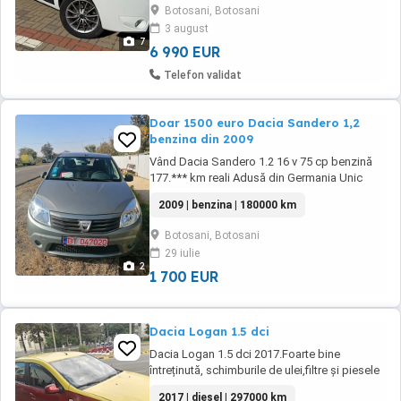
completa Nivel echipare: Full Culoare: Alb
Botosani, Botosani
Dotări : Aer condiționat Geamuri electrice față
3 august
și spate Cruise control (pilot automat)
7
Conectivitate ...
6 990 EUR
Telefon validat
Doar 1500 euro Dacia Sandero 1,2
benzina din 2009
Vând Dacia Sandero 1.2 16 v 75 cp benzină
177.*** km reali Adusă din Germania Unic
proprietar! Mașină prezintă urme de folosire
2009 | benzina | 180000 km
conform vârstei Dotări: Geamuri electrice
Oglinzi manuale A.C( necesita freon) Servo
Botosani, Botosani
direcție Închidere centralizata ABS 2 chei
29 iulie
Dezaburire luneta CD player original ...
2
1 700 EUR
Dacia Logan 1.5 dci
Dacia Logan 1.5 dci 2017.Foarte bine
întreținută, schimburile de ulei,filtre și piesele
necesare sau schimbat la timp. În stare de
2017 | diesel | 297000 km