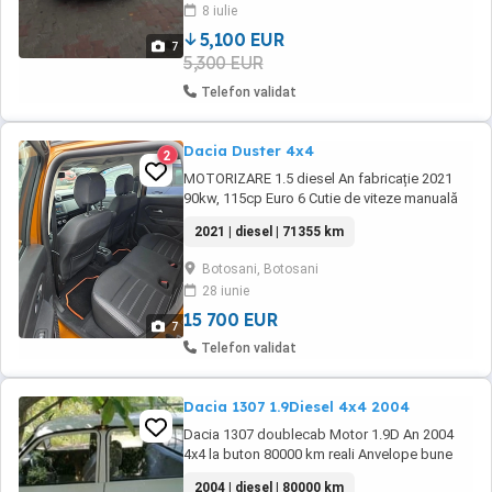
8 iulie
5,100 EUR
7
5,300 EUR
Telefon validat
Dacia Duster 4x4
2
MOTORIZARE 1.5 diesel An fabricație 2021
90kw, 115cp Euro 6 Cutie de viteze manuală
6+1 trepte Navigatie mare Senzori parcare
2021 | diesel | 71355 km
față-spate și camere+360 Lumini de zi led
Dublu climatronic Linie audio Renault Volan
Botosani, Botosani
reglabil din piele cu comenzi Keyless entry
28 iunie
keyless go Încălzire scaune Start Stop Lane
...
15 700 EUR
7
Telefon validat
Dacia 1307 1.9Diesel 4x4 2004
Dacia 1307 doublecab Motor 1.9D An 2004
4x4 la buton 80000 km reali Anvelope bune
Acte valabile fara ITP si asigurare Se oferă
2004 | diesel | 80000 km