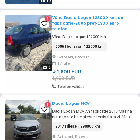
10
Vând Dacia Logan 122000 km. an
2
fabricație-2006 preț-1900 euro
telefon- .
Vând Dacia Logan 122000 km.
2006 | benzina | 122000 km
Botosani, Botosani
17 iulie
1
1,800 EUR
1,900 EUR
Telefon validat
Dacia Logan MCV
1
Dacia Logan MCV An fabricație 2017 Mașina
arata foarte bine și este servisata la zi. Motor
1.5 dci Consum 5 % km 290.000 Preț 5500
2017 | diesel | 290000 km
euro Se oferă fiscal pe loc.
Botosani, Botosani