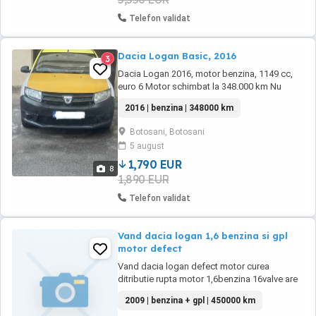
Telefon validat
Dacia Logan Basic, 2016
3
Dacia Logan 2016, motor benzina, 1149 cc,
euro 6 Motor schimbat la 348.000 km Nu
necesita alte investitii Revizie generala,
2016 | benzina | 348000 km
schimbat placute, ulei, filtre, bujii, fise, etc
Ideala pentru Tazz, Glovo, taxi, etc Unic
Botosani, Botosani
proprietar Acte la zi Schimb cu Logan dupa
5 august
2019, ofer diferenta
1,790 EUR
8
1,890 EUR
Telefon validat
Vand dacia logan 1,6 benzina si gpl
motor defect
Vand dacia logan defect motor curea
ditributie rupta motor 1,6benzina 16valve are
si gpl pret 600euro sau dezmembrez
2009 | benzina + gpl | 450000 km