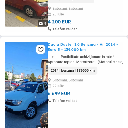
funcționare 100%
Botosani, Botosani
25 iulie
4 200 EUR
8
Telefon validat
Dacia Duster 1.6 Benzina - An 2014 -
Euro 5 - 139.000 km
- : + -! : . Posibilitate achiziționare in rate !
Aprobare rapida! Motorizare: . (Motorul clasic,
extrem de fiabil și ieftin de întreținut!) Cutie de
2014 | benzina | 139000 km
viteze: (+ ) An fabricație: . Consum optim și
performanțe excelente pentru ...
Botosani, Botosani
22 iulie
6 699 EUR
Telefon validat