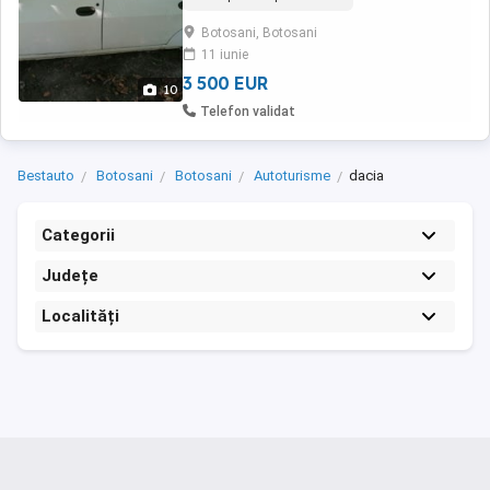
certificat fiscal Proprietar Masina nu are nicio
problemă Nu se accepta schimb.
Botosani, Botosani
11 iunie
3 500 EUR
10
Telefon validat
Bestauto
Botosani
Botosani
Autoturisme
dacia
Categorii
Județe
Localități