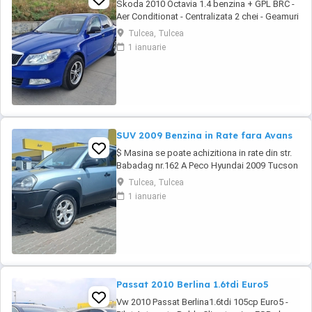
Skoda 2010 Octavia 1.4 benzina + GPL BRC -
Aer Conditionat - Centralizata 2 chei - Geamuri
electrice - Oglinzile electrice - Computer de
Tulcea, Tulcea
bord - Jante din aliaj usor - Folii omologate
1 ianuarie
RAR - Proiectoare de ceata - RCD original +
MP3 - Carlig de remorcare - Bancheta
fractionabila - Portbagaj foarte incapator # ...
SUV 2009 Benzina in Rate fara Avans
$ Masina se poate achizitiona in rate din str.
Babadag nr.162 A Peco Hyundai 2009 Tucson
2.0benz 140cp SUV - Aer Conditionat
Tulcea, Tulcea
Functional - Full Privacy Glass - Alarma Profi
1 ianuarie
Viper - Centralizata 2 chei - Geamuri electrice -
Oglinzile electrice - Proiectoare ceata - Jante
de aliaj usor - Anvelope noi M+S - ...
Passat 2010 Berlina 1.6tdi Euro5
Vw 2010 Passat Berlina1.6tdi 105cp Euro5 -