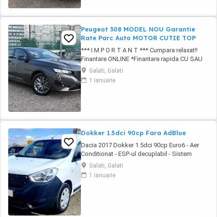
...
Peugeot 308 MODEL NOU Garantie
Rate Parc Auto MOTOR CUTIE TOP
*** I M P O R T A N T *** Cumpara relaxat!!
Finantare ONLINE *Finantare rapida CU SAU
FARA AVANS: Persoane fizice Juridice
Galati, Galati
*Perioada finantare : 6 - 60 Luni *Posibilitate
1 ianuarie
de inchidere anticipata a creditului fara
costuri suplimentare. *Se accepta veniturile
din pensie, contractele din afara ...
Dokker 1.5dci 90cp Fara AdBlue
Dacia 2017 Dokker 1.5dci 90cp Euro6 - Aer
Conditionat - ESP-ul decuplabil - Sistem
Start&Stop - Centralizata 2 chei - Functie Eco-
Galati, Galati
Mode - Geamuri electrice - Oglinzile incalzite -
1 ianuarie
Radio MP3 original - Bluetooth pt. telefon -
Comenzi audio la volan - Anvelope mixte
Michelin - Rulajul certificabil 157.115 ...