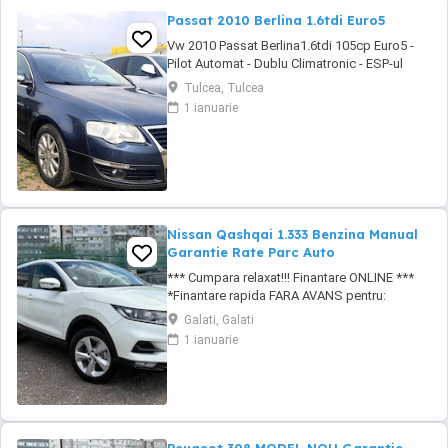
Passat 2010 Berlina 1.6tdi Euro5
Vw 2010 Passat Berlina1.6tdi 105cp Euro5 -
Pilot Automat - Dublu Climatronic - ESP-ul
decuplabil - Sistem Start-Stop - Full Privacy
Tulcea, Tulcea
Glass - Geamuri electrice - Oglinzile electrice -
1 ianuarie
Airbaguri frontale - Airbaguri laterale - Senzori
de lumina - Senzori de parcare - Radio CD
original - Jante de aliaj usor - ...
Nissan Qashqai 1.333 Benzina Manual
Garantie Rate Parc Auto
*** Cumpara relaxat!!! Finantare ONLINE ***
*Finantare rapida FARA AVANS pentru:
Persoane fizice Juridice Pfa Întreprinderi
Galati, Galati
individuale. *Posibilitate de inchidere
1 ianuarie
anticipata a creditului fara costuri
suplimentare.*Se accepta veniturile din
pensie, contractele din afara tarii.*Credit doar
...