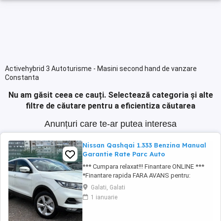
Activehybrid 3 Autoturisme - Masini second hand de vanzare
Constanta
Nu am găsit ceea ce cauți.
Selectează categoria și alte
filtre de căutare pentru a eficientiza căutarea
Anunțuri care te-ar putea interesa
Nissan Qashqai 1.333 Benzina Manual
Garantie Rate Parc Auto
*** Cumpara relaxat!!! Finantare ONLINE ***
*Finantare rapida FARA AVANS pentru:
Persoane fizice Juridice Pfa Întreprinderi
Galati, Galati
individuale. *Posibilitate de inchidere
1 ianuarie
anticipata a creditului fara costuri
suplimentare.*Se accepta veniturile din
pensie, contractele din afara tarii.*Credit doar