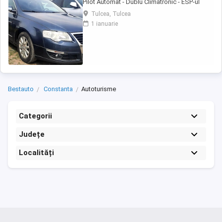
Pilot Automat - Dublu Climatronic - ESP-ul
decuplabil - Sistem Start-Stop - Full Privacy
Tulcea, Tulcea
Glass - Geamuri electrice - Oglinzile electrice -
1 ianuarie
Airbaguri frontale - Airbaguri laterale - Senzori
de lumina - Senzori de parcare - Radio CD
original - Jante de aliaj usor - ...
Bestauto
Constanta
Autoturisme
Categorii
Județe
Localități