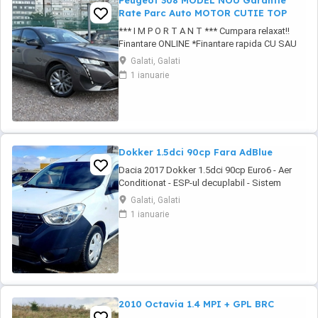
Peugeot 308 MODEL NOU Garantie
Rate Parc Auto MOTOR CUTIE TOP
*** I M P O R T A N T *** Cumpara relaxat!!
Finantare ONLINE *Finantare rapida CU SAU
FARA AVANS: Persoane fizice Juridice
Galati, Galati
*Perioada finantare : 6 - 60 Luni *Posibilitate
1 ianuarie
de inchidere anticipata a creditului fara
costuri suplimentare. *Se accepta veniturile
din pensie, contractele din afara ...
Dokker 1.5dci 90cp Fara AdBlue
Dacia 2017 Dokker 1.5dci 90cp Euro6 - Aer
Conditionat - ESP-ul decuplabil - Sistem
Start&Stop - Centralizata 2 chei - Functie Eco-
Galati, Galati
Mode - Geamuri electrice - Oglinzile incalzite -
1 ianuarie
Radio MP3 original - Bluetooth pt. telefon -
Comenzi audio la volan - Anvelope mixte
Michelin - Rulajul certificabil 157.115 ...
2010 Octavia 1.4 MPI + GPL BRC