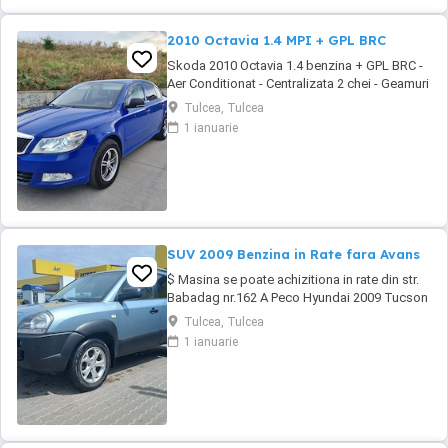
2010 Octavia 1.4 MPI + GPL BRC
Skoda 2010 Octavia 1.4 benzina + GPL BRC -
Aer Conditionat - Centralizata 2 chei - Geamuri
electrice - Oglinzile electrice - Computer de
Tulcea, Tulcea
bord - Jante din aliaj usor - Folii omologate
1 ianuarie
RAR - Proiectoare de ceata - RCD original +
MP3 - Carlig de remorcare - Bancheta
fractionabila - Portbagaj foarte incapator # ...
SUV 2009 Benzina in Rate fara Avans
$ Masina se poate achizitiona in rate din str.
Babadag nr.162 A Peco Hyundai 2009 Tucson
2.0benz 140cp SUV - Aer Conditionat
Tulcea, Tulcea
Functional - Full Privacy Glass - Alarma Profi
1 ianuarie
Viper - Centralizata 2 chei - Geamuri electrice -
Oglinzile electrice - Proiectoare ceata - Jante
de aliaj usor - Anvelope noi M+S - ...