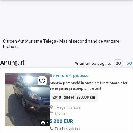
Citroen Autoturisme Telega - Masini second hand de vanzare
Prahova
Anunțuri
20
50
Anunțuri pe pagină:
Se vind c 4 picasso
Mașina personală în state de funcționare ofer
serie șasiu și aceep ori ce test
2010 | diesel | 220000 km
Telega, Prahova
9 iunie
3 200 EUR
3
Telefon validat