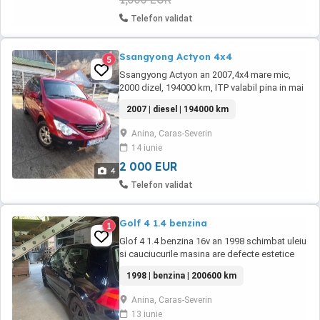
Telefon validat
Ssangyong Actyon 4x4
5
Ssangyong Actyon an 2007,4x4 mare mic,
2000 dizel, 194000 km, ITP valabil pina in mai
2027,acte la zi. Accept variante
2007 | diesel | 194000 km
Anina, Caras-Severin
14 iunie
2 000 EUR
4
Telefon validat
Golf 4 1.4 benzina
1
Glof 4 1.4 benzina 16v an 1998 schimbat uleiu
si cauciucurile masina are defecte estetice
mai multe detali la telefon
1998 | benzina | 200600 km
Anina, Caras-Severin
13 iunie