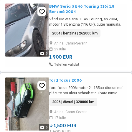
BMW Seria 3 E46 Touring 316i 1.8
Benzină 2004
Vând BMW Seria 3 E46 Touring, an 2004,
motor 1.8 benzină (116 CP), cutie manuală.
Mașina este în stare bună de funcționare,
2004 | benzina | 262000 km
motorul merge foarte bine și are un sunet
frumos. Trage bine, fără probleme la mers.
Anina, Caras-Severin
Acte la zi RCA făcut recent Interior curat. Se
29 iulie
acceptă orice test și verificare Mașina ...
5
1 900 EUR
Telefon validat
ford focus 2006
ford focus 2006 motor 2 l 185cp discuri noi
plăcute noi uleiu schimbat nu bate nimic
2006 | diesel | 320000 km
Anina, Caras-Severin
17 iulie
1,500 EUR
5
1,600 EUR