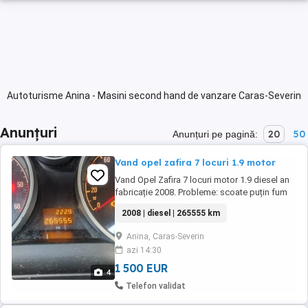
Autoturisme Anina - Masini second hand de vanzare Caras-Severin
Anunțuri
20
50
Anunțuri pe pagină:
Vand opel zafira 7 locuri 1.9 motor
Vand Opel Zafira 7 locuri motor 1.9 diesel an
fabricație 2008. Probleme: scoate puțin fum
negru și mâncă puțin ulei. Mai multe detalii. La
2008 | diesel | 265555 km
nr de telefon
Anina, Caras-Severin
azi 14:30
1 500 EUR
4
Telefon validat