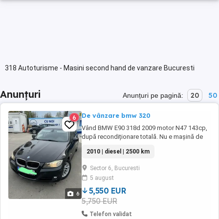
318 Autoturisme - Masini second hand de vanzare Bucuresti
Anunțuri
20
50
Anunțuri pe pagină:
De vânzare bmw 320
6
Vând BMW E90 318d 2009 motor N47 143cp,
după recondiționare totală. Nu e mașină de
vânzare rapidă, e mașină făcută pt omul care
2010 | diesel | 2500 km
vrea E90 fără bătăi de cap.
Sector 6, Bucuresti
5 august
5,550 EUR
6
5,750 EUR
Telefon validat