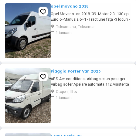
opel movano 2018
Opel Movano -an 2018 '09 -Motor 2.3 -130 cp -
Euro 6 -Manuala 6+1 -Tractiune fața -3 locuri -
Navi -Volan piele -Comenzi pe volan -Pilot
Teleormanu, Teleorman
automat -Computer bord -Geamuri electrice -
1 ianuarie
Oglinzi electrice -Pilot automat -Pret 9000 -
Accet unele variante auto -Detalii la sau
Piaggio Porter Van 2023
ABS Aer conditionat Airbag scaun pasager
Airbag sofer Apelare automata 112 Asistenta
in rampa Bluetooth Controlul tractiunii (ASR)
Otopeni, Ilfov
EBD ESP Faruri ceata Geamuri electrice fata
1 ianuarie
Lumini de zi Lumini de zi LED Oglinzi
exterioare cu reglare electrica Oglinzi
exterioare incalzite Oglinzi exterioare
rabatabile ...