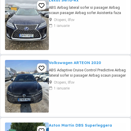
Lexus Seria-Rx
ABS Airbag lateral sofer si pasager Airbag
scaun pasager Airbag sofer Asistenta faza
lunga Avertizare unghi mort Bluetooth Camera
Otopeni, Ilfov
video spate Climatronic Cotiera (fata) Cotiera
1 ianuarie
(spate) ESP Faruri ceata Faruri ceata LED
Faruri LED Frana parcare electrica Geamuri
electrice fata Geamuri ...
Volkswagen ARTEON 2020
ABS Adaptive Cruise Control Predictive Airbag
lateral sofer si pasager Airbag scaun pasager
Airbag sofer Airbag-uri cap fata Airbag-uri
Otopeni, Ilfov
cap spate Asistenta faza lunga Asistenta in
1 ianuarie
rampa Bluetooth Camera video spate
Climatronic Cotiera (fata) ESP Faruri LED
Frana parcare electrica Front Assistant
iluminare ...
Aston Martin DBS Superleggera