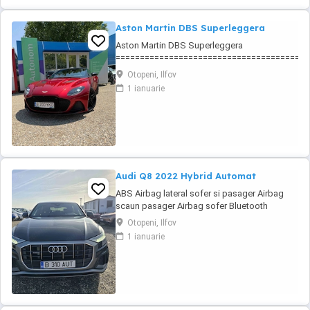
Aston Martin DBS Superleggera
Aston Martin DBS Superleggera
========================================
ABS Airbag lateral sofer si pasager Airbag scau
Otopeni, Ilfov
Bluetooth Camera video spate Climatronic Cotier
1 ianuarie
electrice fata Incalzire scaun pasager Incalzire sc
Audi Q8 2022 Hybrid Automat
ABS Airbag lateral sofer si pasager Airbag
scaun pasager Airbag sofer Bluetooth
Camera video spate Climatronic Cotiera (fata)
Otopeni, Ilfov
Cotiera (spate) ESP Frana parcare electrica
1 ianuarie
Geamuri electrice fata Geamuri electrice
spate Incalzire scaun pasager Incalzire scaun
sofer Isofix Jante aliaj Keyless go Lumini de
...