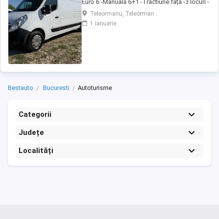
Euro 6 -Manuala 6+1 -Tractiune fața -3 locuri -
Navi -Volan piele -Comenzi pe volan -Pilot
Teleormanu, Teleorman
automat -Computer bord -Geamuri electrice -
1 ianuarie
Oglinzi electrice -Pilot automat -Pret 9000 -
Accet unele variante auto -Detalii la sau
Bestauto
Bucuresti
Autoturisme
Categorii
Județe
Localități