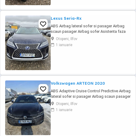
Lexus Seria-Rx
ABS Airbag lateral sofer si pasager Airbag
scaun pasager Airbag sofer Asistenta faza
lunga Avertizare unghi mort Bluetooth Camera
Otopeni, Ilfov
video spate Climatronic Cotiera (fata) Cotiera
1 ianuarie
(spate) ESP Faruri ceata Faruri ceata LED
Faruri LED Frana parcare electrica Geamuri
electrice fata Geamuri ...
Volkswagen ARTEON 2020
ABS Adaptive Cruise Control Predictive Airbag
lateral sofer si pasager Airbag scaun pasager
Airbag sofer Airbag-uri cap fata Airbag-uri
Otopeni, Ilfov
cap spate Asistenta faza lunga Asistenta in
1 ianuarie
rampa Bluetooth Camera video spate
Climatronic Cotiera (fata) ESP Faruri LED
Frana parcare electrica Front Assistant
iluminare ...