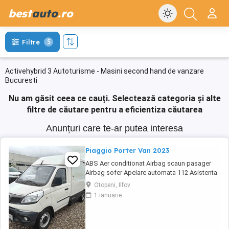
best
auto
.ro
Filtre
5
Activehybrid 3 Autoturisme - Masini second hand de vanzare
Bucuresti
Nu am găsit ceea ce cauți.
Selectează categoria și alte
filtre de căutare pentru a eficientiza căutarea
Anunțuri care te-ar putea interesa
Piaggio Porter Van 2023
ABS Aer conditionat Airbag scaun pasager
Airbag sofer Apelare automata 112 Asistenta
in rampa Bluetooth Controlul tractiunii (ASR)
Otopeni, Ilfov
EBD ESP Faruri ceata Geamuri electrice fata
1 ianuarie
Lumini de zi Lumini de zi LED Oglinzi
exterioare cu reglare electrica Oglinzi
exterioare incalzite Oglinzi exterioare
rabatabile ...