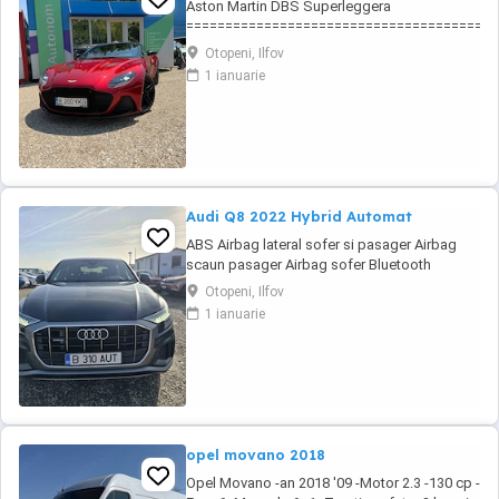
Aston Martin DBS Superleggera
========================================
ABS Airbag lateral sofer si pasager Airbag scau
Otopeni, Ilfov
Bluetooth Camera video spate Climatronic Cotier
1 ianuarie
electrice fata Incalzire scaun pasager Incalzire sc
Audi Q8 2022 Hybrid Automat
ABS Airbag lateral sofer si pasager Airbag
scaun pasager Airbag sofer Bluetooth
Camera video spate Climatronic Cotiera (fata)
Otopeni, Ilfov
Cotiera (spate) ESP Frana parcare electrica
1 ianuarie
Geamuri electrice fata Geamuri electrice
spate Incalzire scaun pasager Incalzire scaun
sofer Isofix Jante aliaj Keyless go Lumini de
...
opel movano 2018
Opel Movano -an 2018 '09 -Motor 2.3 -130 cp -