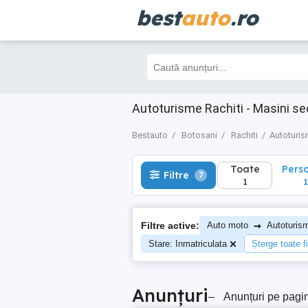
best
auto
.ro
Toate
Perso
Filtre
7
1
1
Autoturisme Rachiti - Masini s
Bestauto
Botosani
Rachiti
Autoturi
Toate
Pers
Filtre
7
1
1
→
Filtre active:
Auto moto
Autoturis
Stare: Inmatriculata
Șterge toate fi
Anunțuri
–
Anunțuri pe pagi