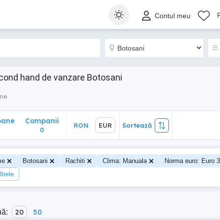
ane
Companii
RON
EUR
Sortează
Contul meu
0
econd hand de vanzare Botosani
sme
oane
Companii
RON
EUR
Sortează
0
me
Botosani
Rachiti
Clima: Manuala
Norma euro: Euro 3
ltrele
nă:
20
50