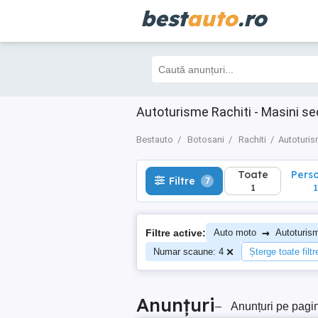
best
auto
.ro
Toate
Perso
Filtre
7
1
1
Autoturisme Rachiti - Masini s
Bestauto
Botosani
Rachiti
Autoturi
Toate
Pers
Filtre
7
1
1
→
Filtre active:
Auto moto
Autoturis
Numar scaune: 4
Șterge toate filtr
Anunțuri
–
Anunțuri pe pagi