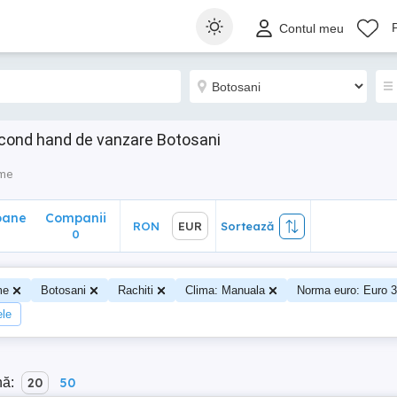
ane
Companii
RON
EUR
Sortează
Contul meu
0
econd hand de vanzare Botosani
sme
oane
Companii
RON
EUR
Sortează
0
me
Botosani
Rachiti
Clima: Manuala
Norma euro: Euro 3
ele
nă:
20
50